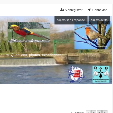
S’enregistrer
Connexion
Sujets sans réponse
Sujets actifs
x
 nature. Questions, photos, expériences.