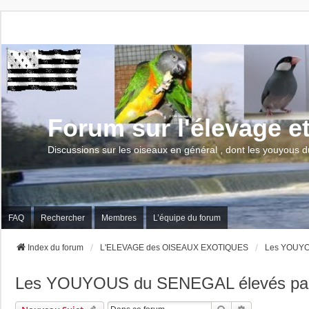
Forum sur l'élevage e
Discussions sur les oiseaux en général , dont les youyous d
FAQ
Rechercher
Membres
L’équipe du forum
Index du forum
L'ELEVAGE des OISEAUX EXOTIQUES
Les YOUYOU
Les YOUYOUS du SENEGAL élevés par 