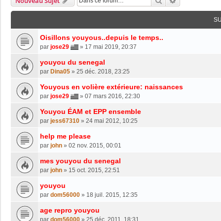
Rechercher
Recherche Av
Nouveau Sujet
S
Oisillons youyous..depuis le temps..
par
jose29
»
17 mai 2019, 20:37
youyou du senegal
par
Dina05
»
25 déc. 2018, 23:25
Youyous en volière extérieure: naissances
par
jose29
»
07 mars 2016, 22:30
Youyou ÉAM et EPP ensemble
par
jess67310
»
24 mai 2012, 10:25
help me please
par
john
»
02 nov. 2015, 00:01
mes youyou du senegal
par
john
»
15 oct. 2015, 22:51
youyou
par
dom56000
»
18 juil. 2015, 12:35
age repro youyou
par
dom56000
»
25 déc. 2011, 18:31