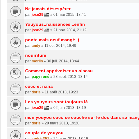
Ne jamais désespérer
par
jose29
»
01 mai 2015, 18:41
Youyous..naissances...enfin
par
jose29
»
21 nov. 2014, 21:12
ponte mais oeuf mangé :(
par
andy
»
11 oct. 2014, 19:49
nourriture
par
merlin
»
30 juil. 2014, 13:44
Comment apprivoiser un oiseau
par
papy rené
»
28 sept. 2013, 13:14
coco et nana
par
doris
»
11 août 2013, 19:23
Les youyous sont toujours là
par
jose29
»
02 juin 2013, 13:19
mon youyou coco se couche sur le dos dans sa man
par
doris
»
29 mars 2013, 19:20
couple de youyou
par
cedric351
»
24 mars 2013, 18:19