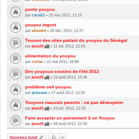
ponte youyou
par
coco22
»
25 nov. 2012, 12:15
youyou import
par
almodof
»
20 déc. 2012, 12:27
Trouver des sites parlant du youyou du Sénégal
par
jose29
»
11 oct. 2012, 22:55
alimentation du youyou
par
corine
»
11 mai 2011, 18:08
Des youyous cousins de l'été 2012
par
jose29
»
23 août 2012, 15:48
problème oeil youyou
par
prissous
»
27 août 2012, 14:20
Youyous mauvais parents : ne pas désespérer
par
jose29
»
23 juil. 2012, 22:25
Faire accepter un pansement à un Youyou
par
jose29
»
08 août 2012, 22:50
Nouveau Sujet