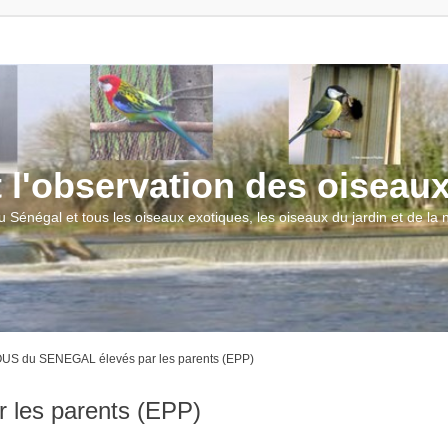
t l'observation des oiseau
u Sénégal et tous les oiseaux exotiques, les oiseaux du jardin et de la
S du SENEGAL élevés par les parents (EPP)
les parents (EPP)