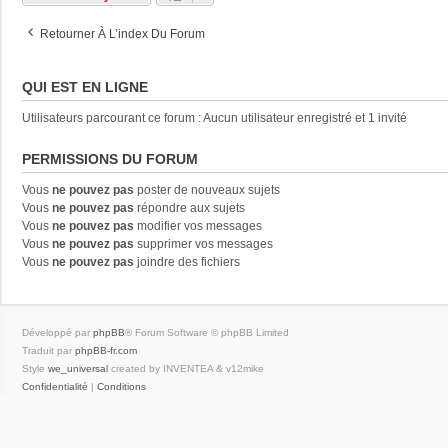
Retourner À L’index Du Forum
QUI EST EN LIGNE
Utilisateurs parcourant ce forum : Aucun utilisateur enregistré et 1 invité
PERMISSIONS DU FORUM
Vous
ne pouvez pas
poster de nouveaux sujets
Vous
ne pouvez pas
répondre aux sujets
Vous
ne pouvez pas
modifier vos messages
Vous
ne pouvez pas
supprimer vos messages
Vous
ne pouvez pas
joindre des fichiers
Développé par
phpBB
® Forum Software © phpBB Limited
Traduit par
phpBB-fr.com
Style
we_universal
created by INVENTEA & v12mike
Confidentialité
|
Conditions