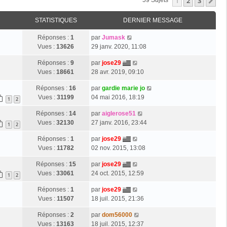
1
2
3
Su
59 Sujets
STATISTIQUES
DERNIER MESSAGE
Réponses :
1
par
Jumask
Vues :
13626
29 janv. 2020, 11:08
Réponses :
9
par
jose29
Vues :
18661
28 avr. 2019, 09:10
Réponses :
16
par
gardie marie jo
Vues :
31199
04 mai 2016, 18:19
1
2
Réponses :
14
par
aiglerose51
Vues :
32130
27 janv. 2016, 23:44
1
2
Réponses :
1
par
jose29
Vues :
11782
02 nov. 2015, 13:08
Réponses :
15
par
jose29
Vues :
33061
24 oct. 2015, 12:59
1
2
Réponses :
1
par
jose29
Vues :
11507
18 juil. 2015, 21:36
Réponses :
2
par
dom56000
Vues :
13163
18 juil. 2015, 12:37