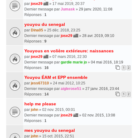
par
jose29
» 17 mai 2019, 20:37
Dernier message par
Jumask
»
29 janv. 2020, 11:08
Réponses :
1
youyou du senegal
par
Dina05
» 25 déc. 2018, 23:25
Dernier message par
jose29
»
28 avr. 2019, 09:10
Réponses :
9
Youyous en volière extérieure: naissances
par
jose29
» 07 mars 2016, 22:30
Dernier message par
gardie marie jo
»
04 mai 2016, 18:19
Réponses :
16
1
2
Youyou ÉAM et EPP ensemble
par
jess67310
» 24 mai 2012, 10:25
Dernier message par
aiglerose51
»
27 janv. 2016, 23:44
Réponses :
14
1
2
help me please
par
john
» 02 nov. 2015, 00:01
Dernier message par
jose29
»
02 nov. 2015, 13:08
Réponses :
1
mes youyou du senegal
par
john
» 15 oct. 2015, 22:51