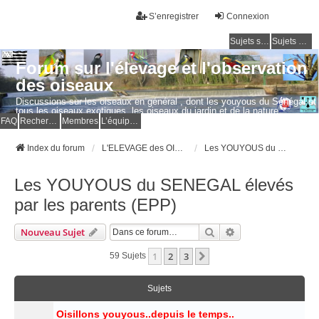
S’enregistrer
Connexion
Sujets sans réponse
Sujets actifs
Forum sur l'élevage et l'observation
des oiseaux
Discussions sur les oiseaux en général , dont les youyous du Sénégal et
tous les oiseaux exotiques, les oiseaux du jardin et de la nature.
Questions, photos, expériences.
FAQ
Rechercher
Membres
L’équipe du forum
Index du forum
L'ELEVAGE des OISEAUX EXOTIQUES
Les YOUYOUS du SENEGAL élevés par les parents (EPP)
Les YOUYOUS du SENEGAL élevés
par les parents (EPP)
Rechercher
Recherche Avancé
Nouveau Sujet
1
2
3
Suivante
59 Sujets
Sujets
Oisillons youyous..depuis le temps..