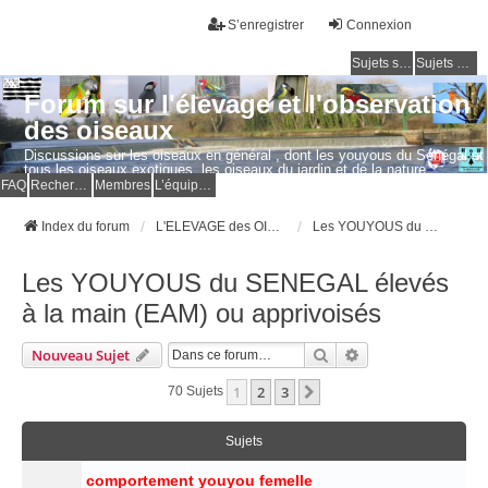
S’enregistrer
Connexion
Sujets sans réponse
Sujets actifs
Forum sur l'élevage et l'observation
des oiseaux
Discussions sur les oiseaux en général , dont les youyous du Sénégal et
tous les oiseaux exotiques, les oiseaux du jardin et de la nature.
Questions, photos, expériences.
FAQ
Rechercher
Membres
L’équipe du forum
Index du forum
L'ELEVAGE des OISEAUX EXOTIQUES
Les YOUYOUS du SENEGAL élevés à la main (EAM) ou apprivoisés
Les YOUYOUS du SENEGAL élevés
à la main (EAM) ou apprivoisés
Rechercher
Recherche Avancé
Nouveau Sujet
1
2
3
Suivante
70 Sujets
Sujets
comportement youyou femelle