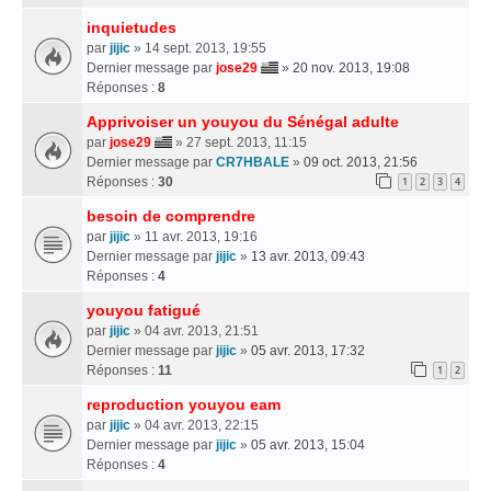
inquietudes
par
jijic
» 14 sept. 2013, 19:55
Dernier message par
jose29
»
20 nov. 2013, 19:08
Réponses :
8
Apprivoiser un youyou du Sénégal adulte
par
jose29
» 27 sept. 2013, 11:15
Dernier message par
CR7HBALE
»
09 oct. 2013, 21:56
Réponses :
30
1
2
3
4
besoin de comprendre
par
jijic
» 11 avr. 2013, 19:16
Dernier message par
jijic
»
13 avr. 2013, 09:43
Réponses :
4
youyou fatigué
par
jijic
» 04 avr. 2013, 21:51
Dernier message par
jijic
»
05 avr. 2013, 17:32
Réponses :
11
1
2
reproduction youyou eam
par
jijic
» 04 avr. 2013, 22:15
Dernier message par
jijic
»
05 avr. 2013, 15:04
Réponses :
4