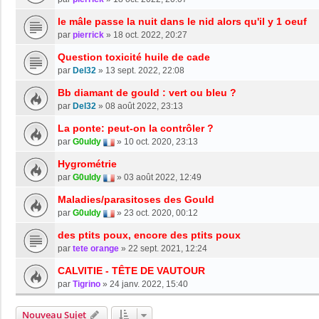
le mâle passe la nuit dans le nid alors qu'il y 1 oeuf
par
pierrick
»
18 oct. 2022, 20:27
Question toxicité huile de cade
par
Del32
»
13 sept. 2022, 22:08
Bb diamant de gould : vert ou bleu ?
par
Del32
»
08 août 2022, 23:13
La ponte: peut-on la contrôler ?
par
G0uldy
»
10 oct. 2020, 23:13
Hygrométrie
par
G0uldy
»
03 août 2022, 12:49
Maladies/parasitoses des Gould
par
G0uldy
»
23 oct. 2020, 00:12
des ptits poux, encore des ptits poux
par
tete orange
»
22 sept. 2021, 12:24
CALVITIE - TÊTE DE VAUTOUR
par
Tigrino
»
24 janv. 2022, 15:40
Nouveau Sujet