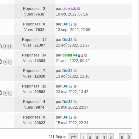
Réponses :
2
par
pierrick
Vues :
7638
19 oct. 2022, 07:16
Réponses :
0
par
Del32
Vues :
7632
13 sept. 2022, 22:08
Réponses :
14
par
Del32
Vues :
21307
22 août 2022, 21:27
1
2
Réponses :
14
par
gould 44
Vues :
24303
21 août 2022, 09:49
1
2
Réponses :
7
par
Del32
Vues :
12020
13 août 2022, 21:10
Réponses :
11
par
Del32
Vues :
20582
23 mai 2022, 13:43
1
2
Réponses :
4
par
Del32
Vues :
9874
15 mai 2022, 23:37
Réponses :
9
par
Del32
Vues :
20622
15 mai 2022, 22:24
Page
1
Sur
9
1
2
3
4
5
9
Su
211 Sujets
…