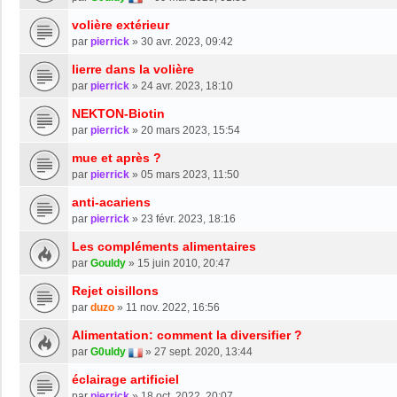
volière extérieur
par
pierrick
»
30 avr. 2023, 09:42
lierre dans la volière
par
pierrick
»
24 avr. 2023, 18:10
NEKTON-Biotin
par
pierrick
»
20 mars 2023, 15:54
mue et après ?
par
pierrick
»
05 mars 2023, 11:50
anti-acariens
par
pierrick
»
23 févr. 2023, 18:16
Les compléments alimentaires
par
Gouldy
»
15 juin 2010, 20:47
Rejet oisillons
par
duzo
»
11 nov. 2022, 16:56
Alimentation: comment la diversifier ?
par
G0uldy
»
27 sept. 2020, 13:44
éclairage artificiel
par
pierrick
»
18 oct. 2022, 20:07