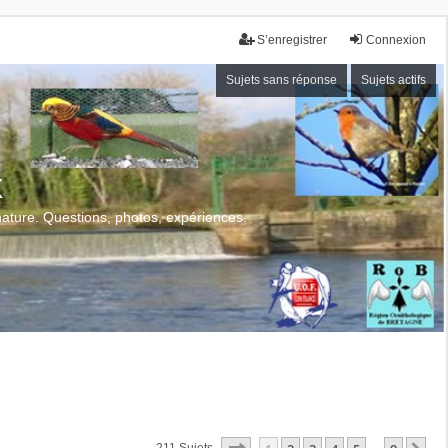
S’enregistrer
Connexion
Sujets sans réponse
Sujets actifs
x
 nature. Questions, photos, expériences.