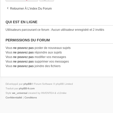
Retourner À L’index Du Forum
QUI EST EN LIGNE
Utilisateurs parcourant ce forum : Aucun utilisateur enregistré et 2 invités
PERMISSIONS DU FORUM
Vous
ne pouvez pas
poster de nouveaux sujets
Vous
ne pouvez pas
répondre aux sujets
Vous
ne pouvez pas
modifier vos messages
Vous
ne pouvez pas
supprimer vos messages
Vous
ne pouvez pas
joindre des fichiers
Développé par
phpBB
® Forum Software © phpBB Limited
Traduit par
phpBB-fr.com
Style
we_universal
created by INVENTEA & v12mike
Confidentialité
|
Conditions