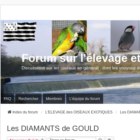
Forum sur l'élevage e
Discussions sur les oiseaux en général , dont les youyous d
FAQ
Rechercher
Membres
L’équipe du forum
Index du forum
L'ELEVAGE des OISEAUX EXOTIQUES
Les DIAMA
Les DIAMANTS de GOULD