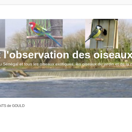
t l'observation des oiseau
u Sénégal et tous les oiseaux exotiques, les oiseaux du jardin et de la
NTS de GOULD