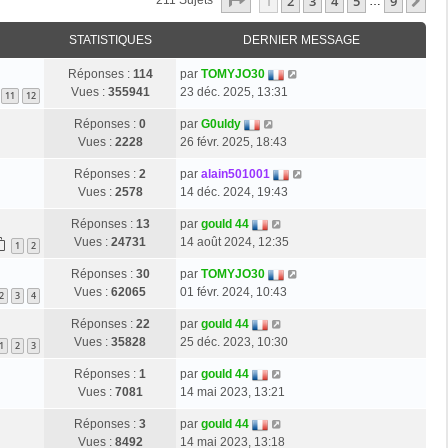
Page
1
Sur
9
1
2
3
4
5
9
Su
211 Sujets
…
STATISTIQUES
DERNIER MESSAGE
Réponses :
114
par
TOMYJO30
Vues :
355941
23 déc. 2025, 13:31
11
12
Réponses :
0
par
G0uldy
Vues :
2228
26 févr. 2025, 18:43
Réponses :
2
par
alain501001
Vues :
2578
14 déc. 2024, 19:43
Réponses :
13
par
gould 44
Vues :
24731
14 août 2024, 12:35
1
2
Réponses :
30
par
TOMYJO30
Vues :
62065
01 févr. 2024, 10:43
2
3
4
Réponses :
22
par
gould 44
Vues :
35828
25 déc. 2023, 10:30
1
2
3
Réponses :
1
par
gould 44
Vues :
7081
14 mai 2023, 13:21
Réponses :
3
par
gould 44
Vues :
8492
14 mai 2023, 13:18