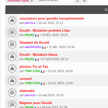
Rechercher
Recherche Av
Nouveau Sujet
S
couvaison pour goulds inexpérimentés
par
pierrick
»
20 oct. 2022, 11:12
Gould - Mutation poitrine Lilas
par
G0uldy
»
26 févr. 2025, 18:43
Diamant de Gould
par
alain501001
»
11 déc. 2024, 21:50
Gould - Mutation bleue
par
G0uldy
»
07 août 2023, 00:13
photos Tic et Tac
par
TOMYJO30
»
15 oct. 2023, 10:04
conseil
par
TOMYJO30
»
15 oct. 2023, 13:09
diatomée
par
pierrick
»
13 mai 2023, 10:12
Bagues pour Gould
par
G0uldy
»
09 mai 2023, 01:38