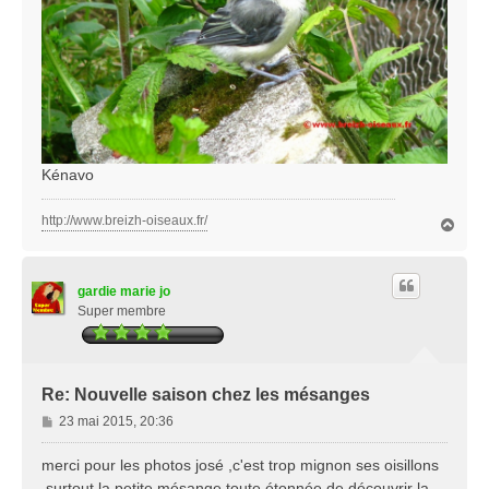
Kénavo
http://www.breizh-oiseaux.fr/
H
a
u
t
gardie marie jo
Super membre
Re: Nouvelle saison chez les mésanges
M
23 mai 2015, 20:36
e
s
merci pour les photos josé ,c'est trop mignon ses oisillons
s
,surtout la petite mésange toute étonnée de découvrir la