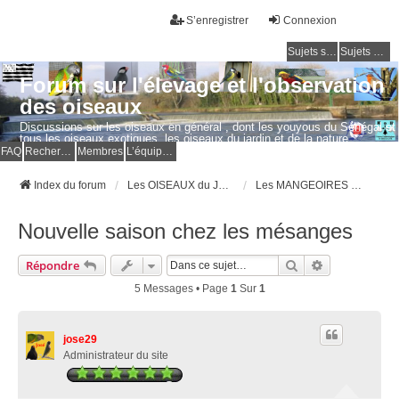
S’enregistrer
Connexion
Sujets sans réponse
Sujets actifs
Forum sur l'élevage et l'observation
des oiseaux
Discussions sur les oiseaux en général , dont les youyous du Sénégal et
tous les oiseaux exotiques, les oiseaux du jardin et de la nature.
Questions, photos, expériences.
FAQ
Rechercher
Membres
L’équipe du forum
Index du forum
Les OISEAUX du JARDIN et de la NATURE
Les MANGEOIRES et les NICHOIRS
Nouvelle saison chez les mésanges
Rechercher
Recherche Av
Répondre
5 Messages • Page
1
Sur
1
jose29
Administrateur du site