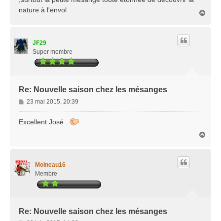
a
nature à l'envol
H
g
a
e
u
t
JF29
Super membre
Re: Nouvelle saison chez les mésanges
M
23 mai 2015, 20:39
e
s
Excellent José .
s
H
a
a
g
u
e
t
Moineau16
Membre
Re: Nouvelle saison chez les mésanges