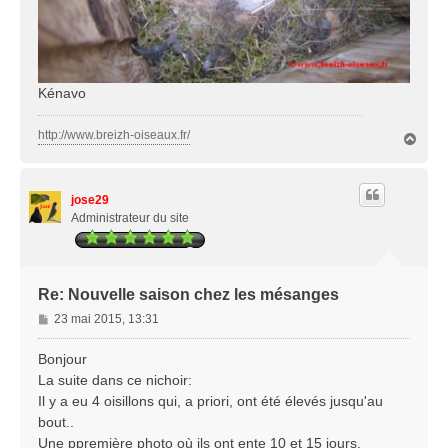
Kénavo
http://www.breizh-oiseaux.fr/
H
a
u
t
jose29
Administrateur du site
Re: Nouvelle saison chez les mésanges
M
23 mai 2015, 13:31
e
s
Bonjour
s
La suite dans ce nichoir:
a
Il y a eu 4 oisillons qui, a priori, ont été élevés jusqu'au
g
bout..
e
Une ppremière photo où ils ont ente 10 et 15 jours.