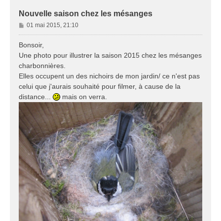
Nouvelle saison chez les mésanges
M
01 mai 2015, 21:10
e
s
Bonsoir,
s
Une photo pour illustrer la saison 2015 chez les mésanges
a
charbonnières.
g
Elles occupent un des nichoirs de mon jardin/ ce n'est pas
e
celui que j'aurais souhaité pour filmer, à cause de la
distance...
mais on verra.