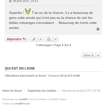
M
09 juin 2015, 14:23
e
s
Superbe !
T'as eu de la chance, il y a beaucoup de
s
gens cette année qui n'ont pas eu la chance de voir les
a
g
bébés mésanges s'envolaient ... Beaucoup de morts cette
e
année...
H
a
u
Répondre
t
5 Messages • Page
1
Sur
1
Aller À
QUI EST EN LIGNE
Utilisateurs parcourant ce forum :
Amazon [Bot]
et 0 invité
Index du forum
Supprimer les cookies
Heures au format
UTC+02:00
Développé par
phpBB
® Forum Software © phpBB Limited
Traduit par
phpBB-fr.com