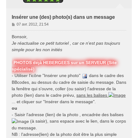
Insérer une (des) photo(s) dans un message
M
07 avr. 2012, 21:54
e
s
Bonsoir,
s
Je réactualise ce petit tutoriel , car ce n'est pas toujours
a
simple pour les non initiés
g
e
PHOTOS déjà HEBERGEES sur un SERVEUR (Site
spécialisé)
- Utiliser l'icône "Insérer une photo"
dans le cadre des
BBcodes, au dessus du cadre de saisie du message. Dans
la fenêtre qui s'ouvre, coller (ou saisir) l'adresse de la
photo (lien) dans le cadre prévu,
sans les balises
... et cliquer sur "Insérer dans le message".
ou
- Saisir l'adresse (lien) de la photo , encadrée des balises
(à saisir), sans espace avec le lien, dans le corps
du message.
NB : l'adresse(lien) de la photo doit être la plus simple