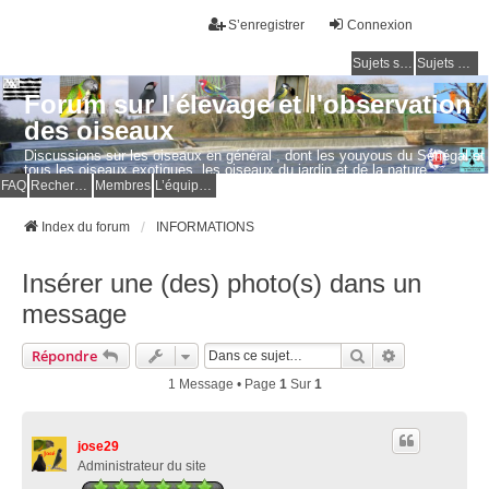
S’enregistrer
Connexion
Sujets sans réponse
Sujets actifs
Forum sur l'élevage et l'observation
des oiseaux
Discussions sur les oiseaux en général , dont les youyous du Sénégal et
tous les oiseaux exotiques, les oiseaux du jardin et de la nature.
Questions, photos, expériences.
FAQ
Rechercher
Membres
L’équipe du forum
Index du forum
INFORMATIONS
Insérer une (des) photo(s) dans un
message
Rechercher
Recherche Av
Répondre
1 Message • Page
1
Sur
1
jose29
Administrateur du site