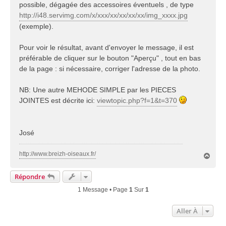
possible, dégagée des accessoires éventuels , de type
http://i48.servimg.com/x/xxx/xx/xx/xx/xx/img_xxxx.jpg
(exemple).
Pour voir le résultat, avant d'envoyer le message, il est
préférable de cliquer sur le bouton "Aperçu" , tout en bas
de la page : si nécessaire, corriger l'adresse de la photo.
NB: Une autre MEHODE SIMPLE par les PIECES
JOINTES est décrite ici:
viewtopic.php?f=1&t=370
José
http://www.breizh-oiseaux.fr/
H
a
u
Répondre
t
1 Message • Page
1
Sur
1
Aller À