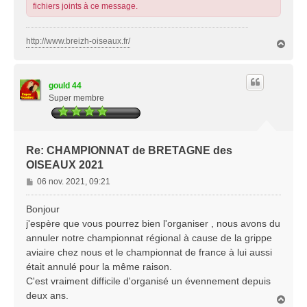
fichiers joints à ce message.
http://www.breizh-oiseaux.fr/
H
a
u
t
gould 44
Super membre
Re: CHAMPIONNAT de BRETAGNE des
OISEAUX 2021
M
06 nov. 2021, 09:21
e
s
Bonjour
s
j'espère que vous pourrez bien l'organiser , nous avons du
a
annuler notre championnat régional à cause de la grippe
g
aviaire chez nous et le championnat de france à lui aussi
e
était annulé pour la même raison.
C'est vraiment difficile d'organisé un évennement depuis
deux ans.
H