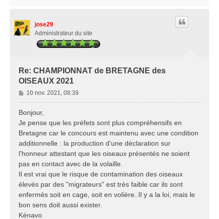
a
u
t
jose29
Administrateur du site
Re: CHAMPIONNAT de BRETAGNE des
OISEAUX 2021
M
10 nov. 2021, 08:39
e
s
Bonjour,
s
Je pense que les préfets sont plus compréhensifs en
a
Bretagne car le concours est maintenu avec une condition
g
additionnelle : la production d'une déclaration sur
e
l'honneur attestant que les oiseaux présentés ne soient
pas en contact avec de la volaille.
Il est vrai que le risque de contamination des oiseaux
élevés par des "migrateurs" est très faible car ils sont
enfermés soit en cage, soit en volière..Il y a la loi, mais le
bon sens doit aussi exister.
Kénavo