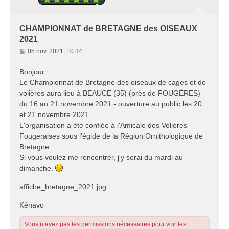
CHAMPIONNAT de BRETAGNE des OISEAUX
2021
M
05 nov. 2021, 10:34
e
s
Bonjour,
s
Le Championnat de Bretagne des oiseaux de cages et de
a
volières aura lieu à BEAUCE (35) (près de FOUGÈRES)
g
du 16 au 21 novembre 2021 - ouverture au public les 20
e
et 21 novembre 2021.
L'organisation a été confiée à l'Amicale des Volières
Fougeraises sous l'égide de la Région Ornithologique de
Bretagne.
Si vous voulez me rencontrer, j'y serai du mardi au
dimanche.
affiche_bretagne_2021.jpg
Kénavo
Vous n’avez pas les permissions nécessaires pour voir les