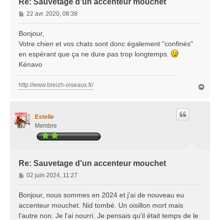
Re: Sauvetage d'un accenteur mouchet
M
22 avr. 2020, 08:38
e
s
Bonjour,
s
Votre chien et vos chats sont donc également "confinés"
a
en espérant que ça ne dure pas trop longtemps.
g
Kénavo
e
http://www.breizh-oiseaux.fr/
H
a
u
t
Estelle
Membre
Re: Sauvetage d'un accenteur mouchet
M
02 juin 2024, 11:27
e
s
Bonjour, nous sommes en 2024 et j'ai de nouveau eu
s
accenteur mouchet. Nid tombé. Un oisillon mort mais
a
l'autre non. Je l'ai nourri. Je pensais qu'il était temps de le
g