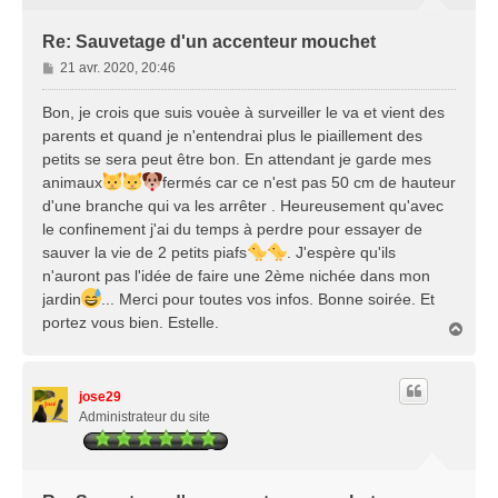
Re: Sauvetage d'un accenteur mouchet
M
21 avr. 2020, 20:46
e
s
Bon, je crois que suis vouèe à surveiller le va et vient des
s
parents et quand je n'entendrai plus le piaillement des
a
petits se sera peut être bon. En attendant je garde mes
g
animaux
fermés car ce n'est pas 50 cm de hauteur
e
d'une branche qui va les arrêter . Heureusement qu'avec
le confinement j'ai du temps à perdre pour essayer de
sauver la vie de 2 petits piafs
. J'espère qu'ils
n'auront pas l'idée de faire une 2ème nichée dans mon
jardin
... Merci pour toutes vos infos. Bonne soirée. Et
portez vous bien. Estelle.
H
a
u
t
jose29
Administrateur du site