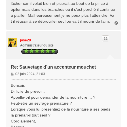
lâcher car il volait bien et picorait au bout de la pince à
e
épiler mais dans les branches où il s'est perché il continue
à piailler. Malheureusement je ne peux plus l'atteindre. Va
t il réussir à se débrouiller seul ou va t il mourir de faim.
H
a
u
t
jose29
Administrateur du site
Re: Sauvetage d'un accenteur mouchet
M
02 juin 2024, 21:03
e
s
Bonsoir,
s
Difficile de prévoir..
a
Appelle-t-il pour demander de la nourriture ... ?
g
Peut-être un sevrage prématuré ?
e
Lorsque vous lui présentiez de la nourriture à ses pieds ,
la prenait-il tout seul ?
Cordialement,
Kenavo