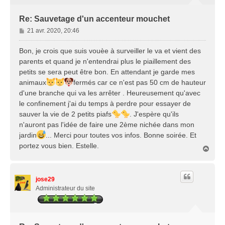
Re: Sauvetage d'un accenteur mouchet
M
21 avr. 2020, 20:46
e
s
Bon, je crois que suis vouèe à surveiller le va et vient des
s
parents et quand je n'entendrai plus le piaillement des
a
petits se sera peut être bon. En attendant je garde mes
g
animaux
fermés car ce n'est pas 50 cm de hauteur
e
d'une branche qui va les arrêter . Heureusement qu'avec
le confinement j'ai du temps à perdre pour essayer de
sauver la vie de 2 petits piafs
. J'espère qu'ils
n'auront pas l'idée de faire une 2ème nichée dans mon
jardin
... Merci pour toutes vos infos. Bonne soirée. Et
portez vous bien. Estelle.
H
a
u
t
jose29
Administrateur du site