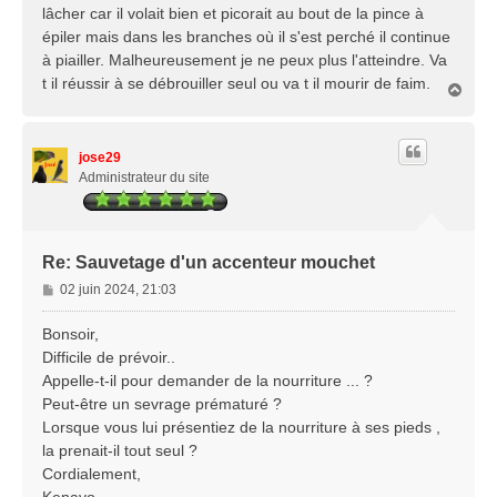
lâcher car il volait bien et picorait au bout de la pince à
e
épiler mais dans les branches où il s'est perché il continue
à piailler. Malheureusement je ne peux plus l'atteindre. Va
t il réussir à se débrouiller seul ou va t il mourir de faim.
H
a
u
t
jose29
Administrateur du site
Re: Sauvetage d'un accenteur mouchet
M
02 juin 2024, 21:03
e
s
Bonsoir,
s
Difficile de prévoir..
a
Appelle-t-il pour demander de la nourriture ... ?
g
Peut-être un sevrage prématuré ?
e
Lorsque vous lui présentiez de la nourriture à ses pieds ,
la prenait-il tout seul ?
Cordialement,
Kenavo