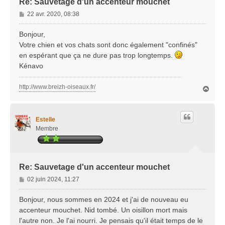
Re: Sauvetage d'un accenteur mouchet
M
22 avr. 2020, 08:38
e
s
Bonjour,
s
Votre chien et vos chats sont donc également "confinés"
a
en espérant que ça ne dure pas trop longtemps.
g
Kénavo
e
http://www.breizh-oiseaux.fr/
H
a
u
t
Estelle
Membre
Re: Sauvetage d'un accenteur mouchet
M
02 juin 2024, 11:27
e
s
Bonjour, nous sommes en 2024 et j'ai de nouveau eu
s
accenteur mouchet. Nid tombé. Un oisillon mort mais
a
l'autre non. Je l'ai nourri. Je pensais qu'il était temps de le
g