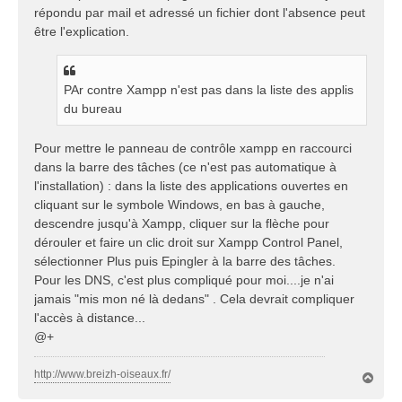
a
répondu par mail et adressé un fichier dont l'absence peut
g
être l'explication.
e
PAr contre Xampp n'est pas dans la liste des applis
du bureau
Pour mettre le panneau de contrôle xampp en raccourci
dans la barre des tâches (ce n'est pas automatique à
l'installation) : dans la liste des applications ouvertes en
cliquant sur le symbole Windows, en bas à gauche,
descendre jusqu'à Xampp, cliquer sur la flèche pour
dérouler et faire un clic droit sur Xampp Control Panel,
sélectionner Plus puis Epingler à la barre des tâches.
Pour les DNS, c'est plus compliqué pour moi....je n'ai
jamais "mis mon né là dedans" . Cela devrait compliquer
l'accès à distance...
@+
http://www.breizh-oiseaux.fr/
H
a