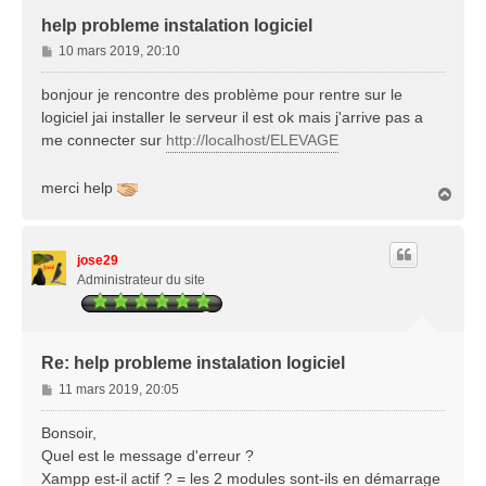
help probleme instalation logiciel
M
10 mars 2019, 20:10
e
s
bonjour je rencontre des problème pour rentre sur le
s
logiciel jai installer le serveur il est ok mais j'arrive pas a
a
me connecter sur
http://localhost/ELEVAGE
g
e
merci help
H
a
u
t
jose29
Administrateur du site
Re: help probleme instalation logiciel
M
11 mars 2019, 20:05
e
s
Bonsoir,
s
Quel est le message d'erreur ?
a
Xampp est-il actif ? = les 2 modules sont-ils en démarrage