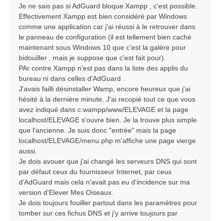
a
Je ne sais pas si AdGuard bloque Xampp , c'est possible.
g
Effectivement Xampp est bien considéré par Windows
e
comme une application car j'ai réussi à le retrouver dans
le panneau de configuration (il est tellement bien caché
maintenant sous Windows 10 que c'est la galère pour
bidouiller , mais je suppose que c'est fait pour).
PAr contre Xampp n'est pas dans la liste des applis du
bureau ni dans celles d'AdGuard .
J'avais failli désinstaller Wamp, encore heureux que j'ai
hésité à la dernière minute. J'ai recopié tout ce que vous
avez indiqué dans c:wampp/www/ELEVAGE et la page
localhost/ELEVAGE s'ouvre bien. Je la trouve plus simple
que l'ancienne. Je suis donc "entrée" mais la page
localhost/ELEVAGE/menu.php m'affiche une page vierge
aussi.
Je dois avouer que j'ai changé les serveurs DNS qui sont
par défaut ceux du fournisseur Internet, par ceux
d'AdGuard mais cela n'avait pas eu d'incidence sur ma
version d'Elever Mes Oiseaux.
Je dois toujours fouiller partout dans les paramètres pour
tomber sur ces fichus DNS et j'y arrive toujours par