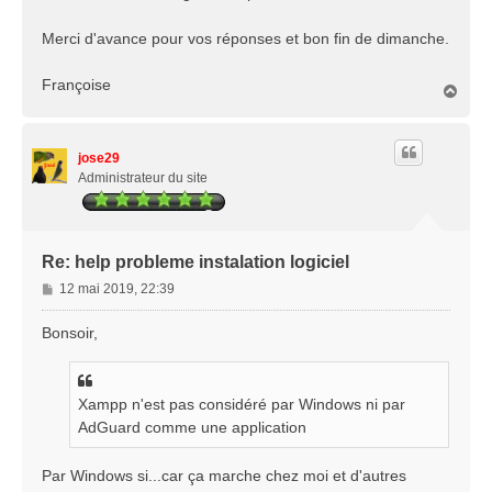
Merci d'avance pour vos réponses et bon fin de dimanche.
Françoise
H
a
u
t
jose29
Administrateur du site
Re: help probleme instalation logiciel
M
12 mai 2019, 22:39
e
s
Bonsoir,
s
a
g
Xampp n'est pas considéré par Windows ni par
e
AdGuard comme une application
Par Windows si...car ça marche chez moi et d'autres