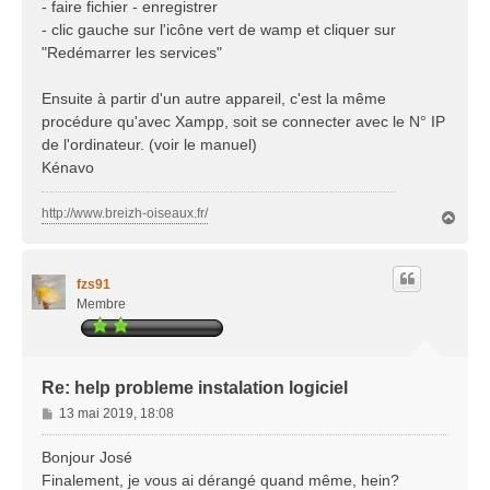
- faire fichier - enregistrer
- clic gauche sur l'icône vert de wamp et cliquer sur
"Redémarrer les services"
Ensuite à partir d'un autre appareil, c'est la même
procédure qu'avec Xampp, soit se connecter avec le N° IP
de l'ordinateur. (voir le manuel)
Kénavo
http://www.breizh-oiseaux.fr/
H
a
u
t
fzs91
Membre
Re: help probleme instalation logiciel
M
13 mai 2019, 18:08
e
s
Bonjour José
s
Finalement, je vous ai dérangé quand même, hein?