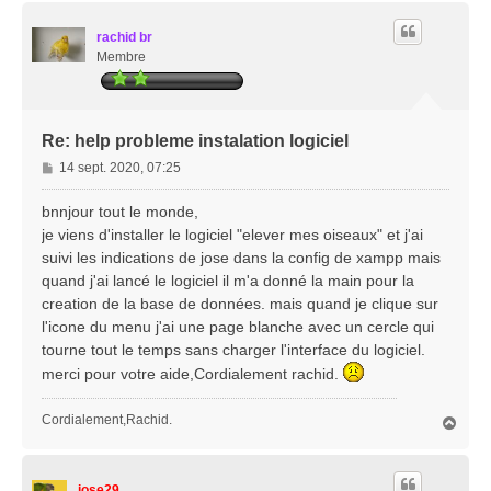
u
t
rachid br
Membre
Re: help probleme instalation logiciel
M
14 sept. 2020, 07:25
e
s
bnnjour tout le monde,
s
je viens d'installer le logiciel "elever mes oiseaux" et j'ai
a
suivi les indications de jose dans la config de xampp mais
g
quand j'ai lancé le logiciel il m'a donné la main pour la
e
creation de la base de données. mais quand je clique sur
l'icone du menu j'ai une page blanche avec un cercle qui
tourne tout le temps sans charger l'interface du logiciel.
merci pour votre aide,Cordialement rachid.
Cordialement,Rachid.
H
a
u
t
jose29