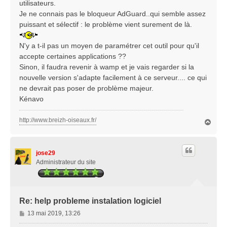
utilisateurs.
Je ne connais pas le bloqueur AdGuard..qui semble assez
puissant et sélectif : le problème vient surement de là.
N'y a t-il pas un moyen de paramétrer cet outil pour qu'il
accepte certaines applications ??
Sinon, il faudra revenir à wamp et je vais regarder si la
nouvelle version s'adapte facilement à ce serveur.... ce qui
ne devrait pas poser de problème majeur.
Kénavo
http://www.breizh-oiseaux.fr/
H
a
u
t
jose29
Administrateur du site
Re: help probleme instalation logiciel
M
13 mai 2019, 13:26
e