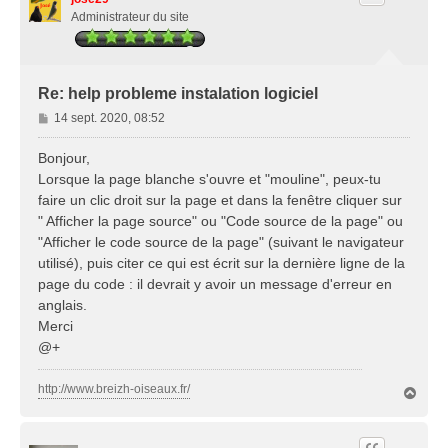
Administrateur du site
Re: help probleme instalation logiciel
M
14 sept. 2020, 08:52
e
s
Bonjour,
s
Lorsque la page blanche s'ouvre et "mouline", peux-tu
a
faire un clic droit sur la page et dans la fenêtre cliquer sur
g
" Afficher la page source" ou "Code source de la page" ou
e
"Afficher le code source de la page" (suivant le navigateur
utilisé), puis citer ce qui est écrit sur la dernière ligne de la
page du code : il devrait y avoir un message d'erreur en
anglais.
Merci
@+
http://www.breizh-oiseaux.fr/
H
a
u
t