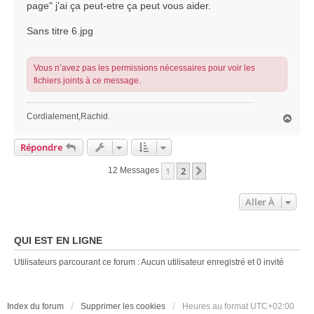
page" j'ai ça peut-etre ça peut vous aider.
Sans titre 6.jpg
Vous n’avez pas les permissions nécessaires pour voir les
fichiers joints à ce message.
Cordialement,Rachid.
H
a
u
Répondre
t
1
2
Suivante
12 Messages
Aller À
QUI EST EN LIGNE
Utilisateurs parcourant ce forum : Aucun utilisateur enregistré et 0 invité
Index du forum
Supprimer les cookies
Heures au format
UTC+02:00