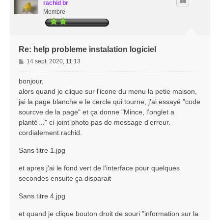
rachid br
Membre
Re: help probleme instalation logiciel
M
14 sept. 2020, 11:13
e
s
bonjour,
s
alors quand je clique sur l'icone du menu la petie maison,
a
jai la page blanche e le cercle qui tourne, j'ai essayé "code
g
sourcve de la page" et ça donne "Mince, l’onglet a
e
planté…" ci-joint photo pas de message d'erreur.
cordialement.rachid.
Sans titre 1.jpg
et apres j'ai le fond vert de l'interface pour quelques
secondes ensuite ça disparait
Sans titre 4.jpg
et quand je clique bouton droit de souri "information sur la