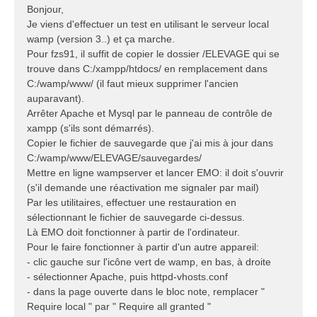
s
Bonjour,
s
Je viens d'effectuer un test en utilisant le serveur local
a
wamp (version 3..) et ça marche.
g
Pour fzs91, il suffit de copier le dossier /ELEVAGE qui se
e
trouve dans C:/xampp/htdocs/ en remplacement dans
C:/wamp/www/ (il faut mieux supprimer l'ancien
auparavant).
Arrêter Apache et Mysql par le panneau de contrôle de
xampp (s'ils sont démarrés).
Copier le fichier de sauvegarde que j'ai mis à jour dans
C:/wamp/www/ELEVAGE/sauvegardes/
Mettre en ligne wampserver et lancer EMO: il doit s'ouvrir
(s'il demande une réactivation me signaler par mail)
Par les utilitaires, effectuer une restauration en
sélectionnant le fichier de sauvegarde ci-dessus.
Là EMO doit fonctionner à partir de l'ordinateur.
Pour le faire fonctionner à partir d'un autre appareil:
- clic gauche sur l'icône vert de wamp, en bas, à droite
- sélectionner Apache, puis httpd-vhosts.conf
- dans la page ouverte dans le bloc note, remplacer "
Require local " par " Require all granted "