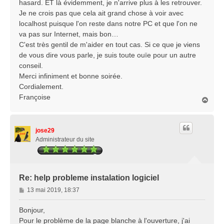
hasard. ET là évidemment, je n'arrive plus à les retrouver.
Je ne crois pas que cela ait grand chose à voir avec
localhost puisque l'on reste dans notre PC et que l'on ne
va pas sur Internet, mais bon…
C'est très gentil de m'aider en tout cas. Si ce que je viens
de vous dire vous parle, je suis toute ouïe pour un autre
conseil.
Merci infiniment et bonne soirée.
Cordialement.
Françoise
H
a
u
t
jose29
Administrateur du site
Re: help probleme instalation logiciel
M
13 mai 2019, 18:37
e
s
Bonjour,
s
Pour le problème de la page blanche à l'ouverture, j'ai