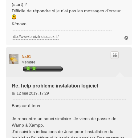
g
(start) ?
e
Difficile de répondre si je n'ai pas les messages d'erreur ..
Kénavo
http://www.breizh-oiseaux.fr/
H
a
u
t
fzs91
Membre
Re: help probleme instalation logiciel
M
12 mai 2019, 17:29
e
s
Bonjour à tous
s
a
Je rencontre un souci similaire. Je viens de passer de
g
Wamp à Xampp.
e
J'ai suivi les indications de José pour l'installation du
logiciel et j'ai effectué la copie des dossiers Documents et