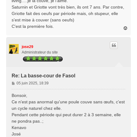
living.....je la couve, je l'aime.
Saturnin et Griotte vont très bien, ils ont 7 ans. Par contre,
Griotte fait des oeufs par période mais, oh stupeur, elle
s'est mise à couver (sans oeufs)
C'est la première fois.
H
a
u
t
jose29
Administrateur du site
Re: La basse-cour de Fasol
M
05 juin 2025, 18:39
e
s
Bonsoir,
s
Ce n'est pas anormal qu'une poule couve sans œufs, c'est
a
un cycle naturel chez elle.
g
Pendant cette période qui peut durer 2 à 3 semaine, elle
e
ne pondra pas..;
Kenavo
José