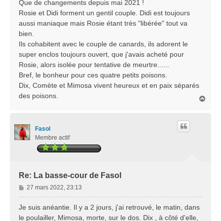
s
Que de changements depuis mai 2021 !
s
Rosie et Didi forment un gentil couple. Didi est toujours
a
aussi maniaque mais Rosie étant très "libérée" tout va
g
bien.
e
Ils cohabitent avec le couple de canards, ils adorent le
super enclos toujours ouvert, que j'avais acheté pour
Rosie, alors isolée pour tentative de meurtre......
Bref, le bonheur pour ces quatre petits poisons.
Dix, Comète et Mimosa vivent heureux et en paix séparés
des poisons.
H
a
u
t
Fasol
Membre actif
Re: La basse-cour de Fasol
M
27 mars 2022, 23:13
e
s
Je suis anéantie. Il y a 2 jours, j'ai retrouvé, le matin, dans
s
le poulailler, Mimosa, morte, sur le dos. Dix , à côté d'elle,