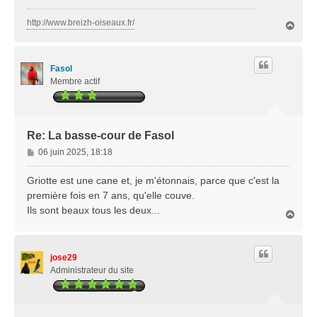
http://www.breizh-oiseaux.fr/
H
a
u
t
Fasol
Membre actif
Re: La basse-cour de Fasol
M
06 juin 2025, 18:18
e
s
Griotte est une cane et, je m'étonnais, parce que c'est la
s
première fois en 7 ans, qu'elle couve.
a
Ils sont beaux tous les deux...
H
g
a
e
u
t
jose29
Administrateur du site