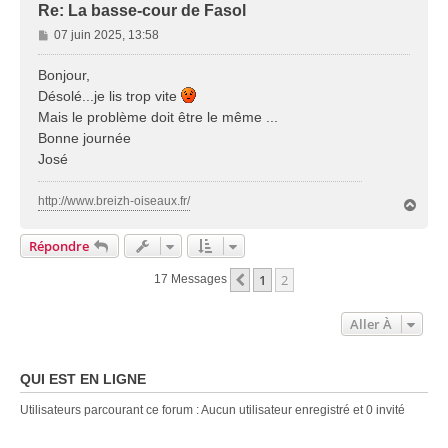
Re: La basse-cour de Fasol
M
07 juin 2025, 13:58
e
s
Bonjour,
s
Désolé...je lis trop vite
a
Mais le problème doit être le même ...
g
Bonne journée
e
José
http://www.breizh-oiseaux.fr/
H
a
u
Répondre
t
1
2
Précédente
17 Messages
Aller À
QUI EST EN LIGNE
Utilisateurs parcourant ce forum : Aucun utilisateur enregistré et 0 invité