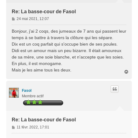
Re: La basse-cour de Fasol
M
24 mai 2021, 12:07
e
s
Bonjour, j'ai 2 coqs, des jumeaux de 7 ans qui passent leur
s
temps à se battre à travers la clôture qui les sépare.
a
Dix est un coq parfait qui s'occupe bien de ses poules.
g
Didi est un amour mais un peu bizarre. Il était amoureux
e
de sa mère, une soie blanche, et n'accepte que les soies.
En plus, il est monogame.
Mais je les aime tous les deux.
H
a
u
t
Fasol
Membre actif
Re: La basse-cour de Fasol
M
11 févr. 2022, 17:01
e