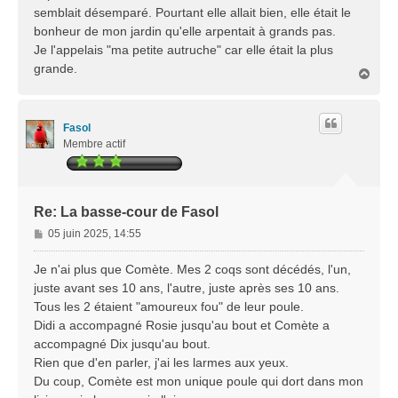
a
semblait désemparé. Pourtant elle allait bien, elle était le
g
bonheur de mon jardin qu'elle arpentait à grands pas.
e
Je l'appelais "ma petite autruche" car elle était la plus
grande.
H
a
u
t
Fasol
Membre actif
Re: La basse-cour de Fasol
M
05 juin 2025, 14:55
e
s
Je n'ai plus que Comète. Mes 2 coqs sont décédés, l'un,
s
juste avant ses 10 ans, l'autre, juste après ses 10 ans.
a
Tous les 2 étaient "amoureux fou" de leur poule.
g
Didi a accompagné Rosie jusqu'au bout et Comète a
e
accompagné Dix jusqu'au bout.
Rien que d'en parler, j'ai les larmes aux yeux.
Du coup, Comète est mon unique poule qui dort dans mon