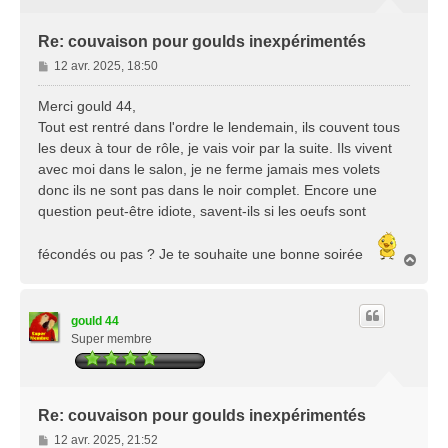
Re: couvaison pour goulds inexpérimentés
M
12 avr. 2025, 18:50
e
s
Merci gould 44,
s
Tout est rentré dans l'ordre le lendemain, ils couvent tous
a
les deux à tour de rôle, je vais voir par la suite. Ils vivent
g
avec moi dans le salon, je ne ferme jamais mes volets
e
donc ils ne sont pas dans le noir complet. Encore une
question peut-être idiote, savent-ils si les oeufs sont
fécondés ou pas ? Je te souhaite une bonne soirée
H
a
u
t
gould 44
Super membre
Re: couvaison pour goulds inexpérimentés
M
12 avr. 2025, 21:52