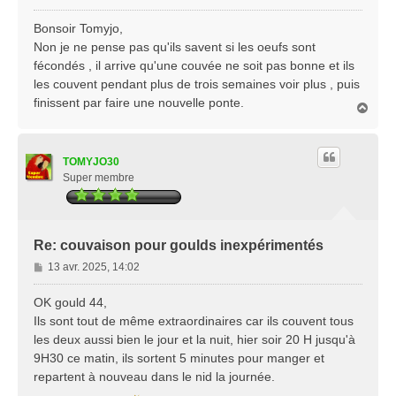
e
s
Bonsoir Tomyjo,
s
Non je ne pense pas qu'ils savent si les oeufs sont
a
fécondés , il arrive qu'une couvée ne soit pas bonne et ils
g
les couvent pendant plus de trois semaines voir plus , puis
e
finissent par faire une nouvelle ponte.
H
a
u
t
TOMYJO30
Super membre
Re: couvaison pour goulds inexpérimentés
M
13 avr. 2025, 14:02
e
s
OK gould 44,
s
Ils sont tout de même extraordinaires car ils couvent tous
a
les deux aussi bien le jour et la nuit, hier soir 20 H jusqu'à
g
9H30 ce matin, ils sortent 5 minutes pour manger et
e
repartent à nouveau dans le nid la journée.