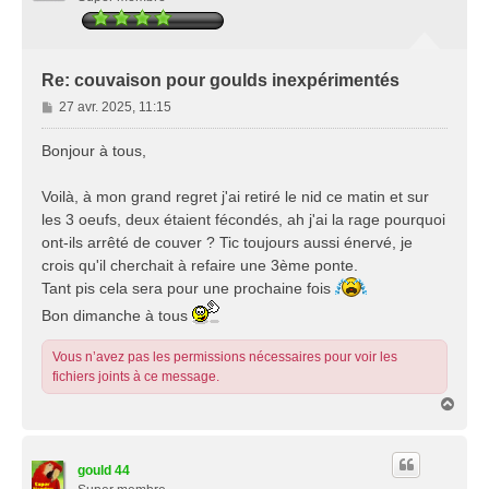
Re: couvaison pour goulds inexpérimentés
M
27 avr. 2025, 11:15
e
s
Bonjour à tous,
s
a
Voilà, à mon grand regret j'ai retiré le nid ce matin et sur
g
les 3 oeufs, deux étaient fécondés, ah j'ai la rage pourquoi
e
ont-ils arrêté de couver ? Tic toujours aussi énervé, je
crois qu'il cherchait à refaire une 3ème ponte.
Tant pis cela sera pour une prochaine fois
Bon dimanche à tous
Vous n’avez pas les permissions nécessaires pour voir les
fichiers joints à ce message.
H
a
u
t
gould 44