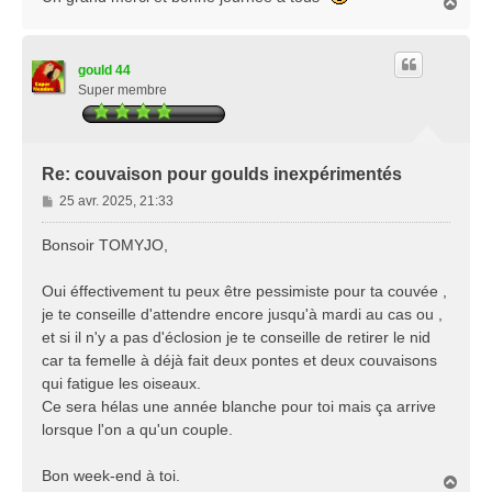
H
a
u
t
gould 44
Super membre
Re: couvaison pour goulds inexpérimentés
M
25 avr. 2025, 21:33
e
s
Bonsoir TOMYJO,
s
a
Oui éffectivement tu peux être pessimiste pour ta couvée ,
g
je te conseille d'attendre encore jusqu'à mardi au cas ou ,
e
et si il n'y a pas d'éclosion je te conseille de retirer le nid
car ta femelle à déjà fait deux pontes et deux couvaisons
qui fatigue les oiseaux.
Ce sera hélas une année blanche pour toi mais ça arrive
lorsque l'on a qu'un couple.
Bon week-end à toi.
H