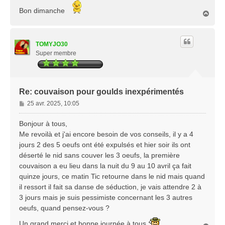
Bon dimanche
H
a
u
t
TOMYJO30
Super membre
Re: couvaison pour goulds inexpérimentés
M
25 avr. 2025, 10:05
e
s
Bonjour à tous,
s
Me revoilà et j'ai encore besoin de vos conseils, il y a 4
a
jours 2 des 5 oeufs ont été expulsés et hier soir ils ont
g
déserté le nid sans couver les 3 oeufs, la première
e
couvaison a eu lieu dans la nuit du 9 au 10 avril ça fait
quinze jours, ce matin Tic retourne dans le nid mais quand
il ressort il fait sa danse de séduction, je vais attendre 2 à
3 jours mais je suis pessimiste concernant les 3 autres
oeufs, quand pensez-vous ?
Un grand merci et bonne journée à tous