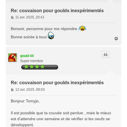
Re: couvaison pour goulds inexpérimentés
M
11 avr. 2025, 20:41
e
s
Bonsoir, personne pour me répondre
s
Bonne soirée à tous
a
H
g
a
u
e
t
gould 44
Super membre
Re: couvaison pour goulds inexpérimentés
M
12 avr. 2025, 09:03
e
s
Bonjour Tomyjo,
s
a
Il est possible que ta couvée soit perdue , mais le mieux
g
est d'attendre une semaine et de vérifier si les oeufs se
e
développent.