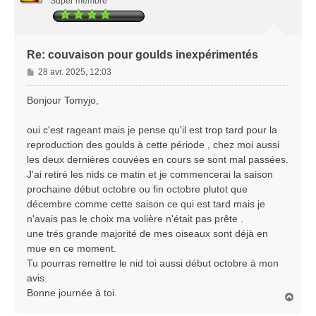
Super membre
Re: couvaison pour goulds inexpérimentés
M
28 avr. 2025, 12:03
e
s
Bonjour Tomyjo,
s
a
oui c'est rageant mais je pense qu'il est trop tard pour la
g
reproduction des goulds à cette période , chez moi aussi
e
les deux dernières couvées en cours se sont mal passées.
J'ai retiré les nids ce matin et je commencerai la saison
prochaine début octobre ou fin octobre plutot que
décembre comme cette saison ce qui est tard mais je
n'avais pas le choix ma volière n'était pas prête .
une trés grande majorité de mes oiseaux sont déjà en
mue en ce moment.
Tu pourras remettre le nid toi aussi début octobre à mon
avis.
Bonne journée à toi.
H
a