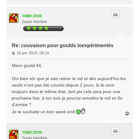
a
u
t
TOMYJO30
Super membre
Re: couvaison pour goulds inexpérimentés
M
26 avr. 2025, 08:24
e
s
Merci gould 44,
s
a
Oui bien sûr que je vais retirer le nid et dès aujourd'hui les
g
oeufs n'ont pas été couvés depuis 2 jours, là ils sont
e
toujours dans le même état, tant pis cela sera pour une
prochaine fois, à ton avis je pourrai remettre le nid en fin
d'année ?
Je te souhaite un bon week-end
H
a
u
t
TOMYJO30
Super membre