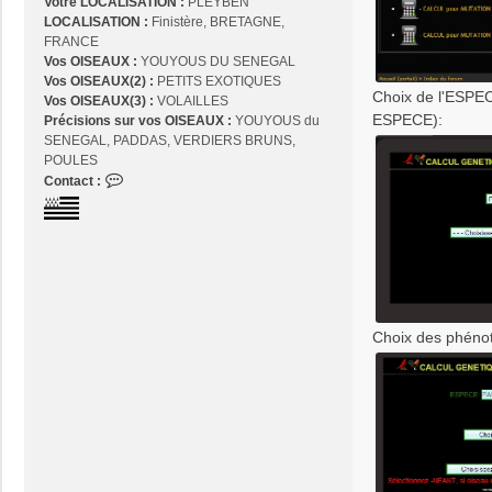
Votre LOCALISATION :
PLEYBEN
LOCALISATION :
Finistère, BRETAGNE,
FRANCE
Vos OISEAUX :
YOUYOUS DU SENEGAL
Vos OISEAUX(2) :
PETITS EXOTIQUES
Choix de l'ESPEC
Vos OISEAUX(3) :
VOLAILLES
ESPECE):
Précisions sur vos OISEAUX :
YOUYOUS du
SENEGAL, PADDAS, VERDIERS BRUNS,
POULES
C
Contact :
o
n
t
a
c
t
e
Choix des phéno
r
j
o
s
e
2
9