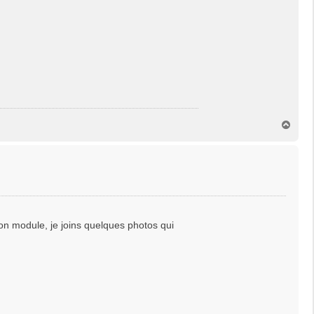
H
a
u
t
on module, je joins quelques photos qui