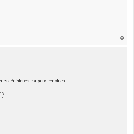
H
a
u
t
ateurs génétiques car pour certaines
93