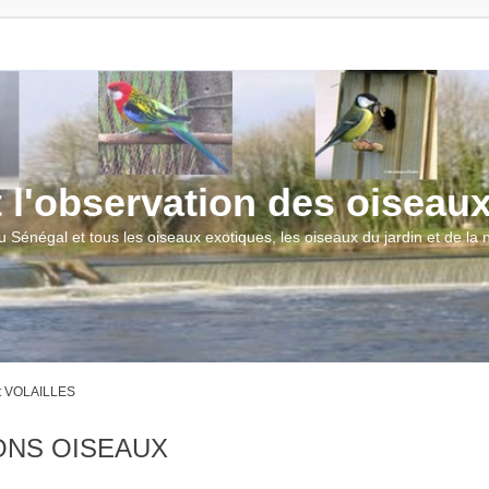
t l'observation des oiseau
u Sénégal et tous les oiseaux exotiques, les oiseaux du jardin et de la
t VOLAILLES
ONS OISEAUX