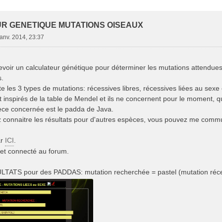
he Avancée
R GENETIQUE MUTATIONS OISEAUX
janv. 2014, 23:37
evoir un calculateur génétique pour déterminer les mutations attendu
s.
e les 3 types de mutations: récessives libres, récessives liées au sex
t inspirés de la table de Mendel et ils ne concernent pour le moment, q
ce concernée est le padda de Java.
z connaitre les résultats pour d'autres espèces, vous pouvez me commu
ar
ICI
.
it et connecté au forum.
TATS pour des PADDAS: mutation recherchée = pastel (mutation réces