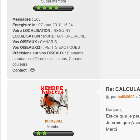
Super membre
g
e
Messages :
108
Enregistré le :
07 janv. 2010, 16:24
Votre LOCALISATION :
REGUINY
LOCALISATION :
MORBIHAN, BRETAGNE
Vos OISEAUX :
CANARIS
Vos OISEAUX(2) :
PETITS EXOTIQUES
Précisions sur vos OISEAUX :
Diamants
mandarins différentes mutations, Canaris
couleurs
C
Contact :
o
n
t
Re: CALCUL
a
M
par
bullit2002
»
c
e
t
s
Bonjour,
e
s
r
Est-ce que je peu
a
T
bullit2002
Je crois que j'a
g
o
Membre
Merci
e
u
l