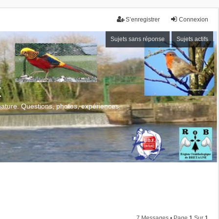
S’enregistrer
Connexion
Sujets sans réponse
Sujets actifs
x
 nature. Questions, photos, expériences.
7 Messages • Page
1
Sur
1