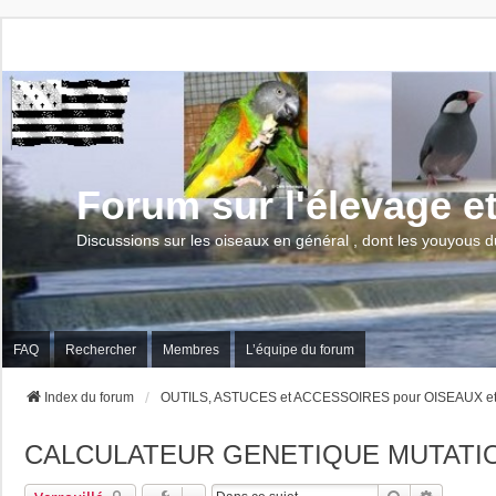
Forum sur l'élevage e
Discussions sur les oiseaux en général , dont les youyous d
FAQ
Rechercher
Membres
L’équipe du forum
Index du forum
OUTILS, ASTUCES et ACCESSOIRES pour OISEAUX e
CALCULATEUR GENETIQUE MUTATI