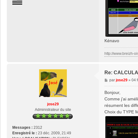
n
t
a
c
t
e
r
Kénavo
j
o
http://www.breizh-oi
s
e
2
9
Re: CALCUL
M
par
jose29
»
04 
e
s
Bonjour,
s
Comme j'ai améli
a
jose29
résument les dif
g
Administrateur du site
Choix du TYPE 
e
Messages :
2312
Enregistré le :
23 déc. 2009, 21:49