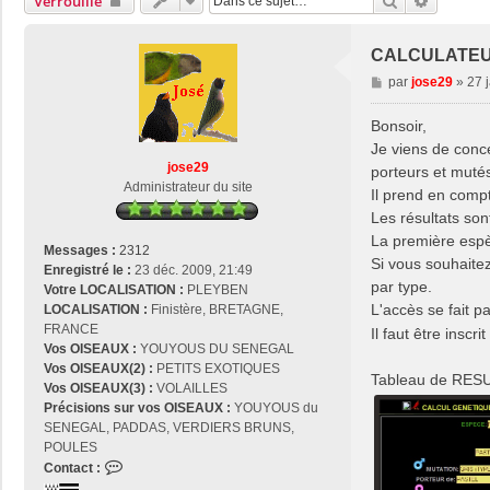
Rechercher
Recherc
Verrouillé
CALCULATEU
M
par
jose29
»
27 
e
s
Bonsoir,
s
Je viens de conc
a
jose29
porteurs et muté
g
Administrateur du site
Il prend en compt
e
Les résultats son
La première espè
Messages :
2312
Si vous souhaite
Enregistré le :
23 déc. 2009, 21:49
par type.
Votre LOCALISATION :
PLEYBEN
L'accès se fait p
LOCALISATION :
Finistère, BRETAGNE,
FRANCE
Il faut être inscr
Vos OISEAUX :
YOUYOUS DU SENEGAL
Vos OISEAUX(2) :
PETITS EXOTIQUES
Tableau de RESUL
Vos OISEAUX(3) :
VOLAILLES
Précisions sur vos OISEAUX :
YOUYOUS du
SENEGAL, PADDAS, VERDIERS BRUNS,
POULES
C
Contact :
o