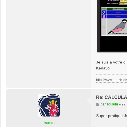
Je suis à votre di
Kénavo
http://www.breizh-oi
Re: CALCUL
M
par
Toululu
»
27 
e
s
Super pratique 
s
Toululu
a