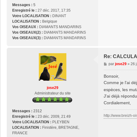
u
Messages :
5
l
Enregistré le :
27 déc. 2017, 17:35
u
Votre LOCALISATION :
DINANT
LOCALISATION :
Belgique
Vos OISEAUX :
DIAMANTS MANDARINS
Vos OISEAUX(2) :
DIAMANTS MANDARINS
Vos OISEAUX(3) :
DIAMANTS MANDARINS
Re: CALCUL
M
par
jose29
»
26 
e
s
Bonsoir,
s
Comme je l'ai déj
a
jose29
espèces, les mut
g
Administrateur du site
J'ai déjà répondu
e
Cordialement,
Messages :
2312
http://www.breizh-oi
Enregistré le :
23 déc. 2009, 21:49
Votre LOCALISATION :
PLEYBEN
LOCALISATION :
Finistère, BRETAGNE,
FRANCE