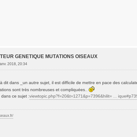
ATEUR GENETIQUE MUTATIONS OISEAUX
janv. 2018, 20:34
à dit dans _un autre sujet, il est difficile de mettre en pace des calcul
ations sont très nombreuses et compliquées..
 dans ce sujet :
viewtopic.php?f=20&t=1271&p=7396&hilit= ... ique#p73
seaux.fr/