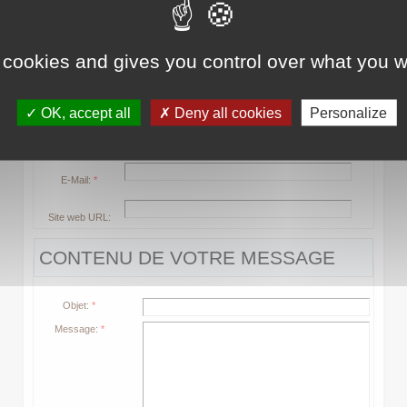
- Le code de sécurité sert à éviter le spamming.
DONNÉES DE CONTACT
 cookies and gives you control over what you w
Nom:
*
OK, accept all
Deny all cookies
Personalize
Prénom:
*
E-Mail:
*
Site web URL:
CONTENU DE VOTRE MESSAGE
Objet:
*
Message:
*