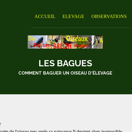
ACCUEIL
ELEVAGE
OBSERVATIONS
LES BAGUES
COMMENT BAGUER UN OISEAU D'ÉLEVAGE
e
atte de l'oiseau peu après sa naissance.Il devient alors inamovible.