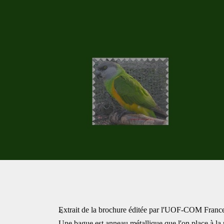
Extrait de la brochure éditée par l'UOF-COM Franc
<
Une bague est anneau métallique que l'on place à la p