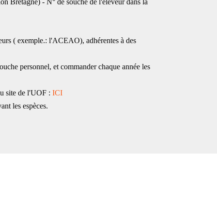
ion Bretagne) - N° de souche de l'éleveur dans la
veurs ( exemple.: l'ACEAO), adhérentes à des
e souche personnel, et commander chaque année les
du site de l'UOF :
ICI
vant les espèces.