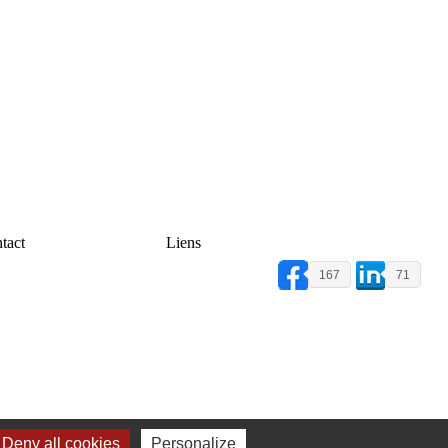
tact
Liens
167
71
Deny all cookies
Personalize