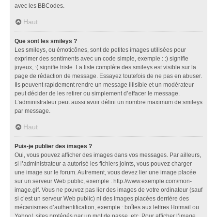
avec les BBCodes.
Haut
Que sont les smileys ?
Les smileys, ou émoticônes, sont de petites images utilisées pour
exprimer des sentiments avec un code simple, exemple : :) signifie
joyeux, :( signifie triste. La liste complète des smileys est visible sur la
page de rédaction de message. Essayez toutefois de ne pas en abuser.
Ils peuvent rapidement rendre un message illisible et un modérateur
peut décider de les retirer ou simplement d’effacer le message.
L’administrateur peut aussi avoir défini un nombre maximum de smileys
par message.
Haut
Puis-je publier des images ?
Oui, vous pouvez afficher des images dans vos messages. Par ailleurs,
si l’administrateur a autorisé les fichiers joints, vous pouvez charger
une image sur le forum. Autrement, vous devez lier une image placée
sur un serveur Web public, exemple : http://www.exemple.com/mon-
image.gif. Vous ne pouvez pas lier des images de votre ordinateur (sauf
si c’est un serveur Web public) ni des images placées derrière des
mécanismes d’authentification, exemple : boîtes aux lettres Hotmail ou
Yahoo!, sites protégés par un mot de passe, etc. Pour afficher l’image,