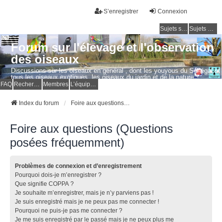
S’enregistrer
Connexion
Sujets sans réponse
Sujets actifs
Forum sur l'élevage et l'observation
des oiseaux
Discussions sur les oiseaux en général , dont les youyous du Sénégal et
tous les oiseaux exotiques, les oiseaux du jardin et de la nature.
Questions, photos, expériences.
FAQ
Rechercher
Membres
L’équipe du forum
Index du forum
Foire aux questions (Questions posées fréquemment)
Foire aux questions (Questions
posées fréquemment)
Problèmes de connexion et d’enregistrement
Pourquoi dois-je m’enregistrer ?
Que signifie COPPA ?
Je souhaite m’enregistrer, mais je n’y parviens pas !
Je suis enregistré mais je ne peux pas me connecter !
Pourquoi ne puis-je pas me connecter ?
Je me suis enregistré par le passé mais je ne peux plus me