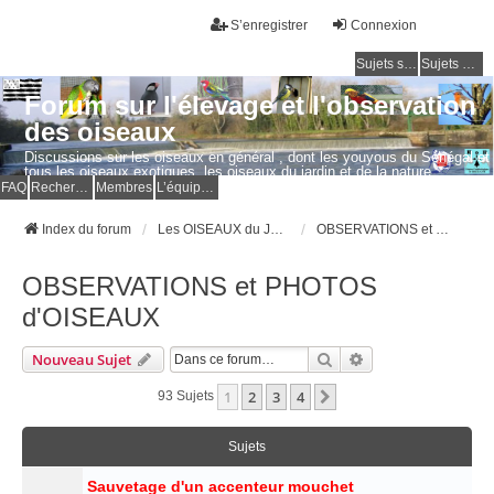
S’enregistrer
Connexion
Sujets sans réponse
Sujets actifs
Forum sur l'élevage et l'observation
des oiseaux
Discussions sur les oiseaux en général , dont les youyous du Sénégal et
tous les oiseaux exotiques, les oiseaux du jardin et de la nature.
Questions, photos, expériences.
FAQ
Rechercher
Membres
L’équipe du forum
Index du forum
Les OISEAUX du JARDIN et de la NATURE
OBSERVATIONS et PHOTOS d'OISEAUX
OBSERVATIONS et PHOTOS
d'OISEAUX
Rechercher
Recherche Avancé
Nouveau Sujet
1
2
3
4
Suivante
93 Sujets
Sujets
Sauvetage d'un accenteur mouchet