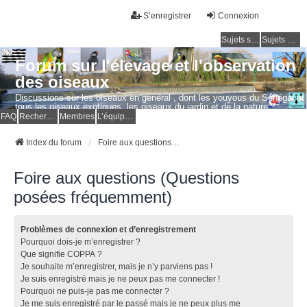
S’enregistrer
Connexion
Sujets sans réponse
Sujets actifs
Forum sur l'élevage et l'observation
des oiseaux
Discussions sur les oiseaux en général , dont les youyous du Sénégal et
tous les oiseaux exotiques, les oiseaux du jardin et de la nature.
Questions, photos, expériences.
FAQ
Rechercher
Membres
L’équipe du forum
Index du forum
Foire aux questions (Questions posées fréquemment)
Foire aux questions (Questions
posées fréquemment)
Problèmes de connexion et d’enregistrement
Pourquoi dois-je m’enregistrer ?
Que signifie COPPA ?
Je souhaite m’enregistrer, mais je n’y parviens pas !
Je suis enregistré mais je ne peux pas me connecter !
Pourquoi ne puis-je pas me connecter ?
Je me suis enregistré par le passé mais je ne peux plus me