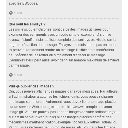
avec les BBCodes.
Haut
Que sont les smileys ?
Les smileys, ou émoticônes, sont de petites images utilisées pour
exprimer des sentiments avec un code simple, exemple : :) signifie
joyeux, :( signifie triste. La liste complète des smileys est visible sur la
page de rédaction de message. Essayez toutefois de ne pas en abuser.
Ils peuvent rapidement rendre un message illisible et un modérateur
peut décider de les retirer ou simplement d’effacer le message.
L’administrateur peut aussi avoir défini un nombre maximum de smileys
par message.
Haut
Puis-je publier des images ?
Oui, vous pouvez afficher des images dans vos messages. Par ailleurs,
si l’administrateur a autorisé les fichiers joints, vous pouvez charger
une image sur le forum. Autrement, vous devez lier une image placée
sur un serveur Web public, exemple : http://www.exemple.com/mon-
image.gif. Vous ne pouvez pas lier des images de votre ordinateur (sauf
si c’est un serveur Web public) ni des images placées derrière des
mécanismes d’authentification, exemple : boîtes aux lettres Hotmail ou
Yahoo!, sites protégés par un mot de passe, etc. Pour afficher l’image,