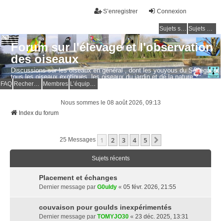
S’enregistrer
Connexion
Sujets sans réponse
Sujets actifs
Forum sur l'élevage et l'observation
des oiseaux
Discussions sur les oiseaux en général , dont les youyous du Sénégal et
tous les oiseaux exotiques, les oiseaux du jardin et de la nature.
Questions, photos, expériences.
FAQ
Rechercher
Membres
L’équipe du forum
Nous sommes le 08 août 2026, 09:13
Index du forum
1
2
3
4
5
Suivante
25 Messages
Sujets récents
Placement et échanges
Dernier message par
G0uldy
«
05 févr. 2026, 21:55
couvaison pour goulds inexpérimentés
Dernier message par
TOMYJO30
«
23 déc. 2025, 13:31