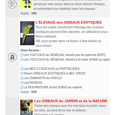
annoncer vote venue dans le forum Breizh Oiseaux,
en présentant vos relations avec les oiseaux .
Sujets :
296
L'ELEVAGE des OISEAUX EXOTIQUES
Tous les sujets concernant l'élevage des oiseaux
exotiques peuvent être abordés, en utilisant le sous-
forum adéquat.
NB: pour poster dans ce forum, il faut choisir un
sous-forum.
Sous-forums :
Les YOUYOUS du SENEGAL élevés par les parents (EPP)
,
Les YOUYOUS du SENEGAL élevés à la main (EAM) ou apprivoi
,
Les BECS CROCHUS ou PSITTACIDES
,
Divers OISEAUX EXOTIQUES à BEC DROIT
,
Les DIAMANTS de GOULD
,
Les PADDAS
,
La NOURRITURE et les SOINS au naturel
Sujets :
645
Les OISEAUX du JARDIN et de la NATURE
Parler des oiseaux que l'on voit dans le jardin, dans
les bois, au bord de la mer et ailleurs.