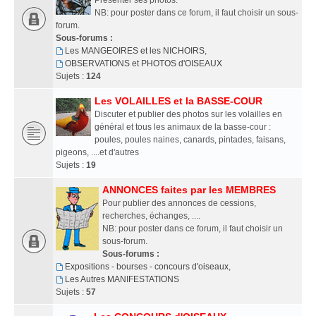
Présenter ses photos.
NB: pour poster dans ce forum, il faut choisir un sous-
forum.
Sous-forums :
Les MANGEOIRES et les NICHOIRS
,
OBSERVATIONS et PHOTOS d'OISEAUX
Sujets :
124
Les VOLAILLES et la BASSE-COUR
Discuter et publier des photos sur les volailles en
général et tous les animaux de la basse-cour :
poules, poules naines, canards, pintades, faisans,
pigeons, ....et d'autres
Sujets :
19
ANNONCES faites par les MEMBRES
Pour publier des annonces de cessions,
recherches, échanges, ....
NB: pour poster dans ce forum, il faut choisir un
sous-forum.
Sous-forums :
Expositions - bourses - concours d'oiseaux
,
Les Autres MANIFESTATIONS
Sujets :
57