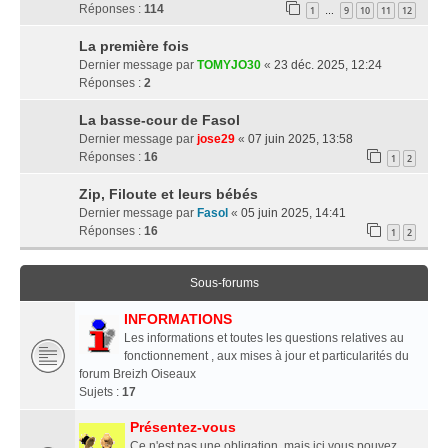
Réponses :
114
1
9
10
11
12
…
La première fois
Dernier message par
TOMYJO30
«
23 déc. 2025, 12:24
Réponses :
2
La basse-cour de Fasol
Dernier message par
jose29
«
07 juin 2025, 13:58
Réponses :
16
1
2
Zip, Filoute et leurs bébés
Dernier message par
Fasol
«
05 juin 2025, 14:41
Réponses :
16
1
2
Sous-forums
INFORMATIONS
Les informations et toutes les questions relatives au
fonctionnement , aux mises à jour et particularités du
forum Breizh Oiseaux
Sujets :
17
Présentez-vous
Ce n'est pas une obligation, mais ici vous pouvez