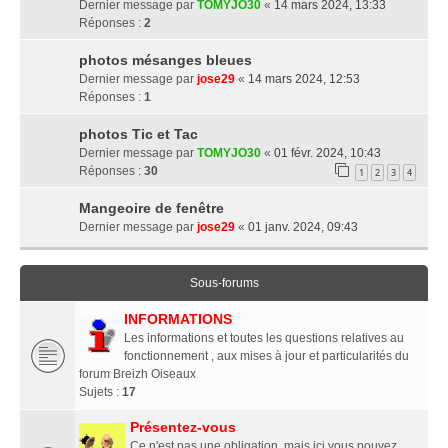
Dernier message par
TOMYJO30
«
14 mars 2024, 13:33
Réponses :
2
photos mésanges bleues
Dernier message par
jose29
«
14 mars 2024, 12:53
Réponses :
1
photos Tic et Tac
Dernier message par
TOMYJO30
«
01 févr. 2024, 10:43
Réponses :
30
1
2
3
4
Mangeoire de fenêtre
Dernier message par
jose29
«
01 janv. 2024, 09:43
Sous-forums
INFORMATIONS
Les informations et toutes les questions relatives au
fonctionnement , aux mises à jour et particularités du
forum Breizh Oiseaux
Sujets :
17
Présentez-vous
Ce n'est pas une obligation, mais ici vous pouvez