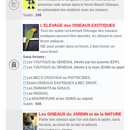
annoncer vote venue dans le forum Breizh Oiseaux,
en présentant vos relations avec les oiseaux .
Sujets :
296
L'ELEVAGE des OISEAUX EXOTIQUES
Tous les sujets concernant l'élevage des oiseaux
exotiques peuvent être abordés, en utilisant le sous-
forum adéquat.
NB: pour poster dans ce forum, il faut choisir un
sous-forum.
Sous-forums :
Les YOUYOUS du SENEGAL élevés par les parents (EPP)
,
Les YOUYOUS du SENEGAL élevés à la main (EAM) ou apprivoi
,
Les BECS CROCHUS ou PSITTACIDES
,
Divers OISEAUX EXOTIQUES à BEC DROIT
,
Les DIAMANTS de GOULD
,
Les PADDAS
,
La NOURRITURE et les SOINS au naturel
Sujets :
645
Les OISEAUX du JARDIN et de la NATURE
Parler des oiseaux que l'on voit dans le jardin, dans
les bois, au bord de la mer et ailleurs.