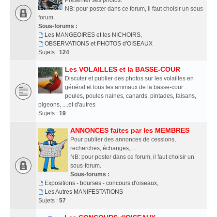
Présenter ses photos.
NB: pour poster dans ce forum, il faut choisir un sous-
forum.
Sous-forums :
Les MANGEOIRES et les NICHOIRS
,
OBSERVATIONS et PHOTOS d'OISEAUX
Sujets :
124
Les VOLAILLES et la BASSE-COUR
Discuter et publier des photos sur les volailles en
général et tous les animaux de la basse-cour :
poules, poules naines, canards, pintades, faisans,
pigeons, ....et d'autres
Sujets :
19
ANNONCES faites par les MEMBRES
Pour publier des annonces de cessions,
recherches, échanges, ....
NB: pour poster dans ce forum, il faut choisir un
sous-forum.
Sous-forums :
Expositions - bourses - concours d'oiseaux
,
Les Autres MANIFESTATIONS
Sujets :
57