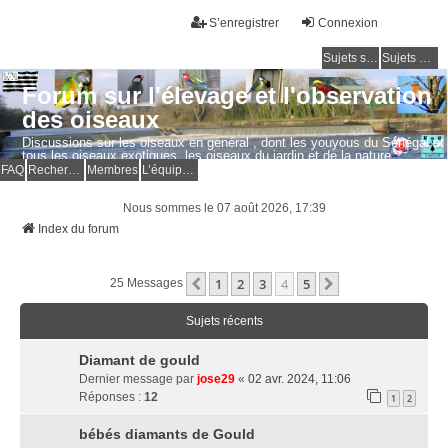
S’enregistrer
Connexion
Sujets sans réponse
Sujets actifs
Forum sur l'élevage et l'observation
des oiseaux
Discussions sur les oiseaux en général , dont les youyous du Sénégal et
tous les oiseaux exotiques, les oiseaux du jardin et de la nature.
Questions, photos, expériences.
FAQ
Rechercher
Membres
L’équipe du forum
Nous sommes le 07 août 2026, 17:39
Index du forum
1
2
3
4
5
Précédente
Suivante
25 Messages
Sujets récents
Diamant de gould
Dernier message par
jose29
«
02 avr. 2024, 11:06
Réponses :
12
1
2
bébés diamants de Gould