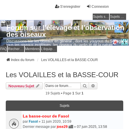
S’enregistrer
Connexion
Sujets sans réponse
Sujets actifs
Forum sur l'élevage et l'observation
des oiseaux
Discussions sur les oiseaux en général , dont les youyous du Sénégal et
tous les oiseaux exotiques, les oiseaux du jardin et de la nature.
Questions, photos, expériences.
FAQ
Rechercher
Membres
L’équipe du forum
Index du forum
Les VOLAILLES et la BASSE-COUR
Les VOLAILLES et la BASSE-COUR
Rechercher
Recherche Avancé
Nouveau Sujet
19 Sujets • Page
1
Sur
1
Sujets
La basse-cour de Fasol
par
Fasol
» 11 juin 2020, 10:59
Dernier message par
jose29
»
07 juin 2025, 13:58