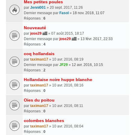
Mes petites poules
par
Jenni001
» 20 sept. 2017, 11:26
Dernier message par
Fasol
»
18 nov. 2018, 11:07
Réponses :
6
Nouveauté
par
jose29
» 07 août 2015, 18:17
Dernier message par
jose29
»
13 févr. 2017, 22:33
Réponses :
4
coq hollandais
par
taximan17
» 10 avr. 2016, 08:19
Dernier message par
JF29
»
12 avr. 2016, 10:15
Réponses :
2
Hollandaise noire huppe blanche
par
taximan17
» 10 avr. 2016, 08:16
Réponses :
0
Oies du poitou
par
taximan17
» 10 avr. 2016, 08:11
Réponses :
0
colombes blanches
par
taximan17
» 10 avr. 2016, 08:04
Réponses :
0