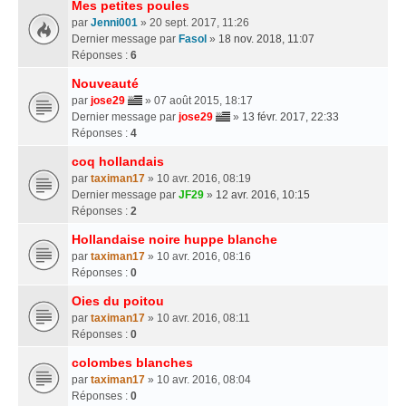
Mes petites poules
par
Jenni001
» 20 sept. 2017, 11:26
Dernier message par
Fasol
»
18 nov. 2018, 11:07
Réponses :
6
Nouveauté
par
jose29
» 07 août 2015, 18:17
Dernier message par
jose29
»
13 févr. 2017, 22:33
Réponses :
4
coq hollandais
par
taximan17
» 10 avr. 2016, 08:19
Dernier message par
JF29
»
12 avr. 2016, 10:15
Réponses :
2
Hollandaise noire huppe blanche
par
taximan17
» 10 avr. 2016, 08:16
Réponses :
0
Oies du poitou
par
taximan17
» 10 avr. 2016, 08:11
Réponses :
0
colombes blanches
par
taximan17
» 10 avr. 2016, 08:04
Réponses :
0