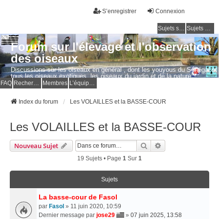
S’enregistrer
Connexion
Sujets sans réponse
Sujets actifs
Forum sur l'élevage et l'observation
des oiseaux
Discussions sur les oiseaux en général , dont les youyous du Sénégal et
tous les oiseaux exotiques, les oiseaux du jardin et de la nature.
Questions, photos, expériences.
FAQ
Rechercher
Membres
L’équipe du forum
Index du forum
Les VOLAILLES et la BASSE-COUR
Les VOLAILLES et la BASSE-COUR
Rechercher
Recherche Avancé
Nouveau Sujet
19 Sujets • Page
1
Sur
1
Sujets
La basse-cour de Fasol
par
Fasol
» 11 juin 2020, 10:59
Dernier message par
jose29
»
07 juin 2025, 13:58