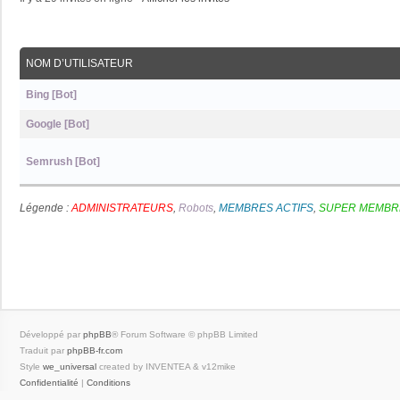
NOM D’UTILISATEUR
Bing [Bot]
Google [Bot]
Semrush [Bot]
Légende :
ADMINISTRATEURS
,
Robots
,
MEMBRES ACTIFS
,
SUPER MEMBR
Développé par
phpBB
® Forum Software © phpBB Limited
Traduit par
phpBB-fr.com
Style
we_universal
created by INVENTEA & v12mike
Confidentialité
|
Conditions