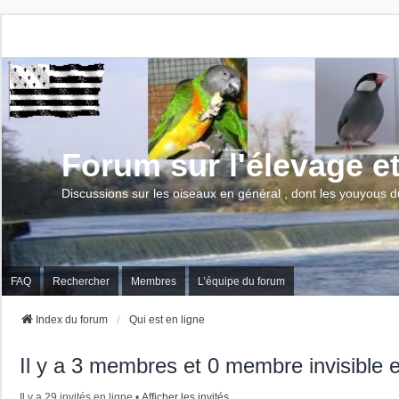
Forum sur l'élevage e
Discussions sur les oiseaux en général , dont les youyous d
FAQ
Rechercher
Membres
L’équipe du forum
Index du forum
Qui est en ligne
Il y a 3 membres et 0 membre invisible e
Il y a 29 invités en ligne •
Afficher les invités