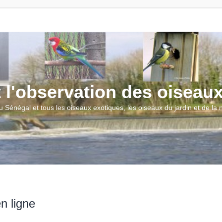
t l'observation des oiseau
u Sénégal et tous les oiseaux exotiques, les oiseaux du jardin et de la
n ligne