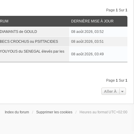
Page
1
Sur
1
ORUM
DERNIÈRE MISE À JOUR
es DIAMANTS de GOULD
08 août 2026, 03:52
Les BECS CROCHUS ou PSITTACIDES
08 août 2026, 03:51
es YOUYOUS du SENEGAL élevés par les
08 août 2026, 03:49
Page
1
Sur
1
Aller À
Index du forum
Supprimer les cookies
Heures au format
UTC+02:00