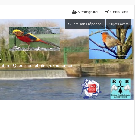
S’enregistrer
Connexion
Sujets sans réponse
Sujets actifs
x
 nature. Questions, photos, expériences.