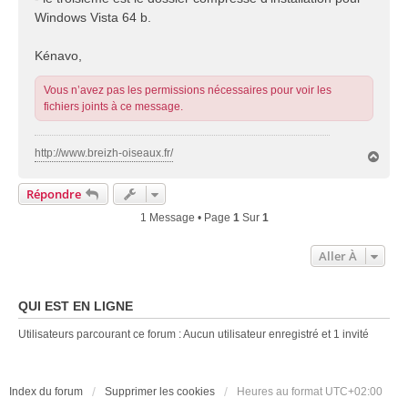
Windows Vista 64 b.
Kénavo,
Vous n’avez pas les permissions nécessaires pour voir les
fichiers joints à ce message.
http://www.breizh-oiseaux.fr/
H
a
u
Répondre
t
1 Message • Page
1
Sur
1
Aller À
QUI EST EN LIGNE
Utilisateurs parcourant ce forum : Aucun utilisateur enregistré et 1 invité
Index du forum
Supprimer les cookies
Heures au format
UTC+02:00