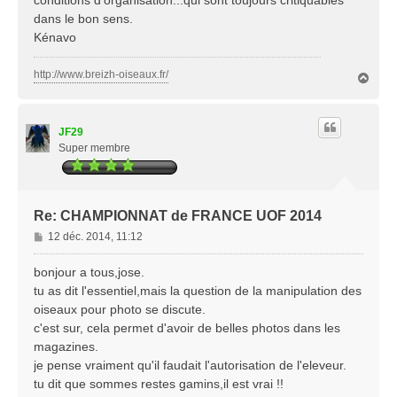
dans le bon sens.
Kénavo
http://www.breizh-oiseaux.fr/
H
a
u
t
JF29
Super membre
Re: CHAMPIONNAT de FRANCE UOF 2014
M
12 déc. 2014, 11:12
e
s
bonjour a tous,jose.
s
tu as dit l'essentiel,mais la question de la manipulation des
a
oiseaux pour photo se discute.
g
c'est sur, cela permet d'avoir de belles photos dans les
e
magazines.
je pense vraiment qu'il faudait l'autorisation de l'eleveur.
tu dit que sommes restes gamins,il est vrai !!