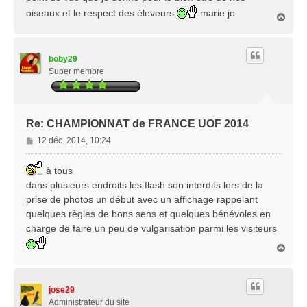
oiseaux et le respect des éleveurs
marie jo
H
a
u
t
boby29
Super membre
Re: CHAMPIONNAT de FRANCE UOF 2014
M
12 déc. 2014, 10:24
e
s
à tous
s
dans plusieurs endroits les flash son interdits lors de la
a
prise de photos un début avec un affichage rappelant
g
quelques règles de bons sens et quelques bénévoles en
e
charge de faire un peu de vulgarisation parmi les visiteurs
H
a
u
t
jose29
Administrateur du site