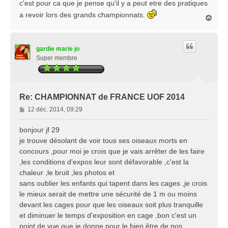
c'est pour ca que je pense qu'il y a peut etre des pratiques
a revoir lors des grands championnats.
H
a
u
t
gardie marie jo
Super membre
Re: CHAMPIONNAT de FRANCE UOF 2014
M
12 déc. 2014, 09:29
e
s
bonjour jf 29
s
je trouve désolant de voir tous ses oiseaux morts en
a
concours ,pour moi je crois que je vais arrêter de les faire
g
,les conditions d'expos leur sont défavorable ,c'est la
e
chaleur ,le bruit ,les photos et
sans oublier les enfants qui tapent dans les cages ,je crois
le mieux serait de mettre une sécurité de 1 m ou moins
devant les cages pour que les oiseaux soit plus tranquille
et diminuer le temps d'exposition en cage ,bon c'est un
point de vue que je donne pour le bien être de nos