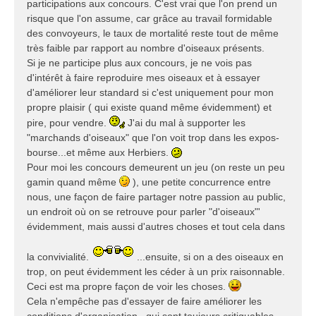
participations aux concours. C'est vrai que l'on prend un
risque que l'on assume, car grâce au travail formidable
des convoyeurs, le taux de mortalité reste tout de même
très faible par rapport au nombre d'oiseaux présents.
Si je ne participe plus aux concours, je ne vois pas
d'intérêt à faire reproduire mes oiseaux et à essayer
d'améliorer leur standard si c'est uniquement pour mon
propre plaisir ( qui existe quand même évidemment) et
pire, pour vendre.
J'ai du mal à supporter les
"marchands d'oiseaux" que l'on voit trop dans les expos-
bourse...et même aux Herbiers.
Pour moi les concours demeurent un jeu (on reste un peu
gamin quand même
), une petite concurrence entre
nous, une façon de faire partager notre passion au public,
un endroit où on se retrouve pour parler "d'oiseaux"'
évidemment, mais aussi d'autres choses et tout cela dans
la convivialité.
...ensuite, si on a des oiseaux en
trop, on peut évidemment les céder à un prix raisonnable.
Ceci est ma propre façon de voir les choses.
Cela n'empêche pas d'essayer de faire améliorer les
conditions d'organisation...qui sont toujours critiquables