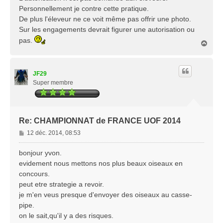
Personnellement je contre cette pratique.
De plus l'éleveur ne ce voit même pas offrir une photo.
Sur les engagements devrait figurer une autorisation ou
pas.
H
a
u
t
JF29
Super membre
Re: CHAMPIONNAT de FRANCE UOF 2014
M
12 déc. 2014, 08:53
e
s
bonjour yvon.
s
evidement nous mettons nos plus beaux oiseaux en
a
concours.
g
peut etre strategie a revoir.
e
je m'en veus presque d'envoyer des oiseaux au casse-
pipe.
on le sait,qu'il y a des risques.