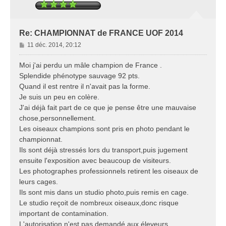
Re: CHAMPIONNAT de FRANCE UOF 2014
M
11 déc. 2014, 20:12
e
s
Moi j'ai perdu un mâle champion de France .
s
Splendide phénotype sauvage 92 pts.
a
Quand il est rentre il n'avait pas la forme.
g
Je suis un peu en colère.
e
J'ai déjà fait part de ce que je pense être une mauvaise
chose,personnellement.
Les oiseaux champions sont pris en photo pendant le
championnat.
Ils sont déjà stressés lors du transport,puis jugement
ensuite l'exposition avec beaucoup de visiteurs.
Les photographes professionnels retirent les oiseaux de
leurs cages.
Ils sont mis dans un studio photo,puis remis en cage.
Le studio reçoit de nombreux oiseaux,donc risque
important de contamination.
L'autorisation n'est pas demandé aux éleveurs.