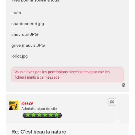
Très bonne soirée a tous
Ludo
chardonneret.jpg
chevreuil.JPG
grive mauvis.JPG
loriot.jpg
Vous n’avez pas les permissions nécessaires pour voir les
fichiers joints à ce message.
H
a
u
t
jose29
Administrateur du site
Re: C'est beau la nature