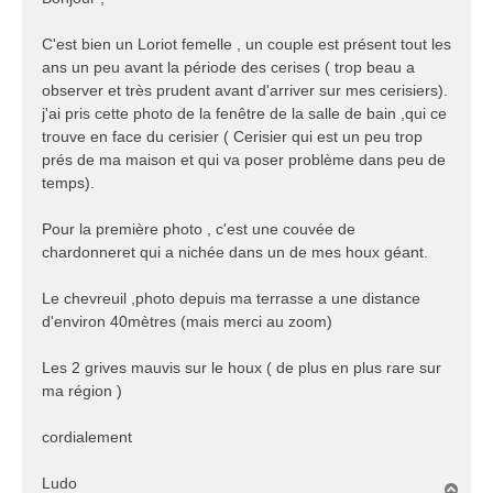
s
a
C'est bien un Loriot femelle , un couple est présent tout les
g
ans un peu avant la période des cerises ( trop beau a
e
observer et très prudent avant d'arriver sur mes cerisiers).
j'ai pris cette photo de la fenêtre de la salle de bain ,qui ce
trouve en face du cerisier ( Cerisier qui est un peu trop
prés de ma maison et qui va poser problème dans peu de
temps).
Pour la première photo , c'est une couvée de
chardonneret qui a nichée dans un de mes houx géant.
Le chevreuil ,photo depuis ma terrasse a une distance
d'environ 40mètres (mais merci au zoom)
Les 2 grives mauvis sur le houx ( de plus en plus rare sur
ma région )
cordialement
Ludo
H