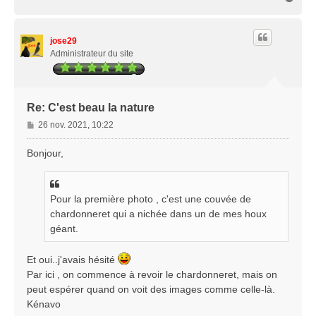
a
u
t
jose29
Administrateur du site
Re: C'est beau la nature
M
26 nov. 2021, 10:22
e
s
Bonjour,
s
a
g
Pour la première photo , c'est une couvée de
e
chardonneret qui a nichée dans un de mes houx
géant.
Et oui..j'avais hésité
Par ici , on commence à revoir le chardonneret, mais on
peut espérer quand on voit des images comme celle-là.
Kénavo