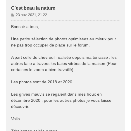
C'est beau la nature
M
23 nov. 2021, 21:22
e
s
Bonsoir a tous,
s
a
Une petite sélection de photos optimisées au mieux pour
g
ne pas trop occuper de place sur le forum.
e
A part celle du chevreuil réalisée depuis ma terrasse , les
autres faite a travers les baies vitrées de la maison.(Pour
certaines le zoom a bien travaillé)
Les photos sont de 2018 et 2020 .
Les grives mauvis se régalent dans mes houx en
décembre 2020 , pour les autres photos je vous laisse
découvrir.
Voila