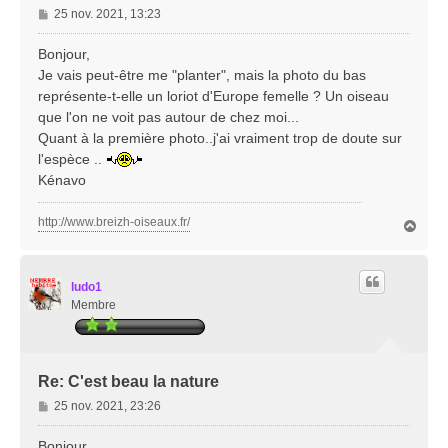
M
25 nov. 2021, 13:23
e
s
Bonjour,
s
Je vais peut-être me "planter", mais la photo du bas
a
représente-t-elle un loriot d'Europe femelle ? Un oiseau
g
que l'on ne voit pas autour de chez moi...
e
Quant à la première photo..j'ai vraiment trop de doute sur
l'espèce ..
Kénavo
http://www.breizh-oiseaux.fr/
H
a
u
t
ludo1
Membre
Re: C'est beau la nature
M
25 nov. 2021, 23:26
e
s
Bonjour ,