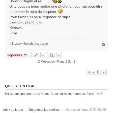
Bonsoir Bagdo et re
a
g
Si tu pouvais nous mettre une photo, on pourrait peut-être
e
te donner le nom de l'espèce.
Pour t'aider, tu peux regarder ce sujet
viewtopic.php?t=370
Kenavo
José
http://www.breizh-oiseaux.fr/
H
a
u
Répondre
t
2 Messages • Page
1
Sur
1
Aller À
QUI EST EN LIGNE
Utilisateurs parcourant ce forum : Aucun utilisateur enregistré et 0 invité
Index du forum
Supprimer les cookies
Heures au format
UTC+02:00