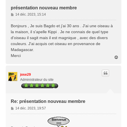
présentation nouveau membre
M
14 déc. 2023, 15:14
e
s
Bonjours , Je suis Bagdo et j'ai 30 ans . J'ai une oiseau à
s
la maison, il s'apelle Kippi . Je ne connais de quel type
a
d'oiseau il sagit mais il est magnique , avec des divers
g
couleurs. J'ai acquis cet oiseau en provenance de
e
Madagascar.
Merci
H
a
u
t
jose29
Administrateur du site
Re: présentation nouveau membre
M
14 déc. 2023, 19:57
e
s
s