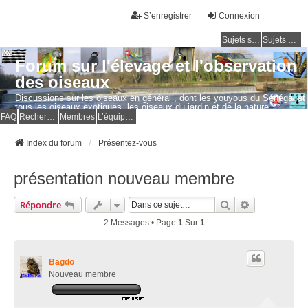
S’enregistrer
Connexion
Sujets sans réponse
Sujets actifs
Forum sur l'élevage et l'observation
des oiseaux
Discussions sur les oiseaux en général , dont les youyous du Sénégal et
tous les oiseaux exotiques, les oiseaux du jardin et de la nature.
Questions, photos, expériences.
FAQ
Rechercher
Membres
L’équipe du forum
Index du forum
Présentez-vous
présentation nouveau membre
Rechercher
Recherche Av
Répondre
2 Messages • Page
1
Sur
1
Bagdo
Nouveau membre