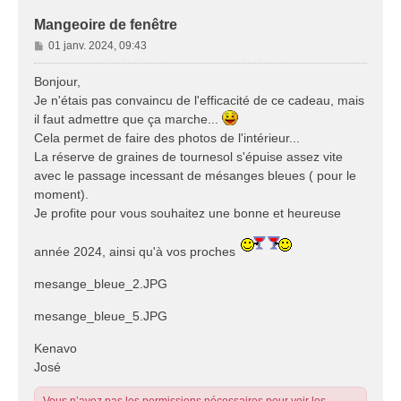
Mangeoire de fenêtre
M
01 janv. 2024, 09:43
e
s
Bonjour,
s
Je n'étais pas convaincu de l'efficacité de ce cadeau, mais
a
il faut admettre que ça marche...
g
Cela permet de faire des photos de l'intérieur...
e
La réserve de graines de tournesol s'épuise assez vite
avec le passage incessant de mésanges bleues ( pour le
moment).
Je profite pour vous souhaitez une bonne et heureuse
année 2024, ainsi qu'à vos proches
mesange_bleue_2.JPG
mesange_bleue_5.JPG
Kenavo
José