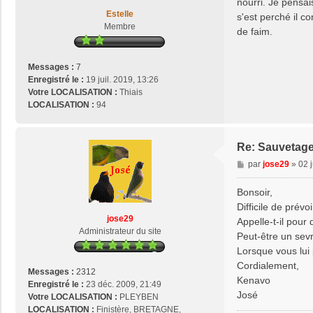
nourri. Je pensais
o
a
Estelle
s
s'est perché il co
g
Membre
e
de faim.
e
2
9
Messages :
7
Enregistré le :
19 juil. 2019, 13:26
Votre LOCALISATION :
Thiais
LOCALISATION :
94
Re: Sauvetage
M
par
jose29
»
02 
e
s
Bonsoir,
s
Difficile de prévoi
a
jose29
Appelle-t-il pour
g
Administrateur du site
Peut-être un sev
e
Lorsque vous lui p
Cordialement,
Messages :
2312
Kenavo
Enregistré le :
23 déc. 2009, 21:49
José
Votre LOCALISATION :
PLEYBEN
LOCALISATION :
Finistère, BRETAGNE,