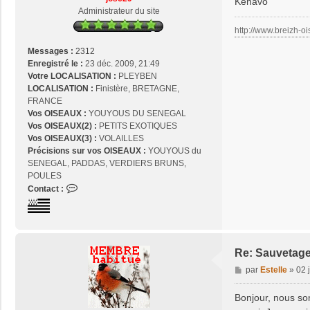
Kénavo
g
Administrateur du site
e
http://www.breizh-oi
Messages :
2312
Enregistré le :
23 déc. 2009, 21:49
Votre LOCALISATION :
PLEYBEN
LOCALISATION :
Finistère, BRETAGNE,
FRANCE
Vos OISEAUX :
YOUYOUS DU SENEGAL
Vos OISEAUX(2) :
PETITS EXOTIQUES
Vos OISEAUX(3) :
VOLAILLES
Précisions sur vos OISEAUX :
YOUYOUS du
SENEGAL, PADDAS, VERDIERS BRUNS,
POULES
C
Contact :
o
n
t
a
c
Re: Sauvetage
t
M
par
Estelle
»
02 
e
e
r
s
Bonjour, nous so
j
s