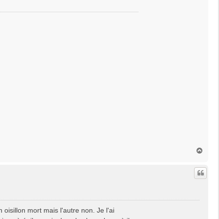
H
a
u
t
sillon mort mais l'autre non. Je l'ai