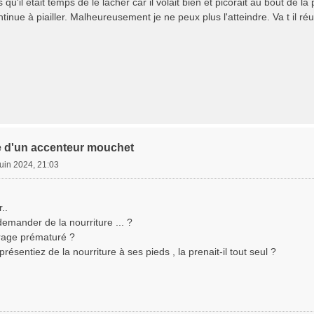
 qu'il était temps de le lâcher car il volait bien et picorait au bout de l
ntinue à piailler. Malheureusement je ne peux plus l'atteindre. Va t il réu
 d'un accenteur mouchet
juin 2024, 21:03
r..
 demander de la nourriture ... ?
rage prématuré ?
résentiez de la nourriture à ses pieds , la prenait-il tout seul ?