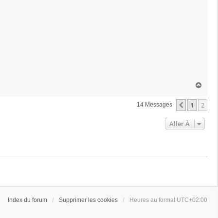
H
a
u
1
2
Précédent
14 Messages
t
Aller À
Index du forum
Supprimer les cookies
Heures au format
UTC+02:00