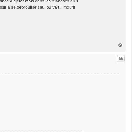
a pince à épiler mais dans les branches où il
ssir à se débrouiller seul ou va t il mourir
H
a
u
t