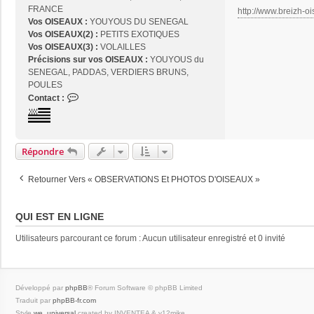
FRANCE
http://www.breizh-oi
Vos OISEAUX :
YOUYOUS DU SENEGAL
Vos OISEAUX(2) :
PETITS EXOTIQUES
Vos OISEAUX(3) :
VOLAILLES
Précisions sur vos OISEAUX :
YOUYOUS du
SENEGAL, PADDAS, VERDIERS BRUNS,
POULES
C
Contact :
o
n
t
a
Répondre
c
t
Retourner Vers « OBSERVATIONS Et PHOTOS D'OISEAUX »
e
r
j
QUI EST EN LIGNE
o
s
Utilisateurs parcourant ce forum : Aucun utilisateur enregistré et 0 invité
e
2
9
Développé par
phpBB
® Forum Software © phpBB Limited
Traduit par
phpBB-fr.com
Style
we_universal
created by INVENTEA & v12mike