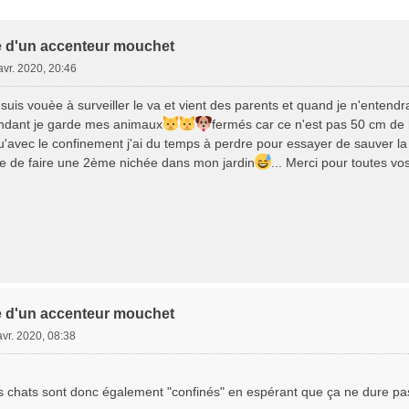
e Avancée
 d'un accenteur mouchet
avr. 2020, 20:46
 suis vouèe à surveiller le va et vient des parents et quand je n'entendra
endant je garde mes animaux
fermés car ce n'est pas 50 cm de 
avec le confinement j'ai du temps à perdre pour essayer de sauver la v
dée de faire une 2ème nichée dans mon jardin
... Merci pour toutes vo
 d'un accenteur mouchet
avr. 2020, 08:38
os chats sont donc également "confinés" en espérant que ça ne dure p