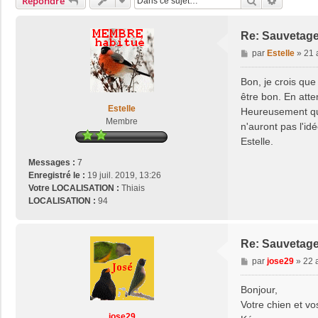
Rechercher
Recherch
Répondre
Re: Sauvetage
M
par
Estelle
»
21 
e
s
Bon, je crois que
s
être bon. En att
a
Estelle
Heureusement qu'
g
Membre
n'auront pas l'i
e
Estelle.
Messages :
7
Enregistré le :
19 juil. 2019, 13:26
Votre LOCALISATION :
Thiais
LOCALISATION :
94
Re: Sauvetage
M
par
jose29
»
22 
e
s
Bonjour,
s
Votre chien et v
a
jose29