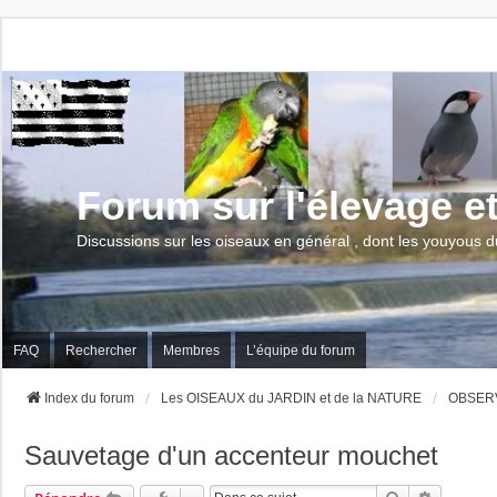
Forum sur l'élevage e
Discussions sur les oiseaux en général , dont les youyous d
FAQ
Rechercher
Membres
L’équipe du forum
Index du forum
Les OISEAUX du JARDIN et de la NATURE
OBSERV
Sauvetage d'un accenteur mouchet