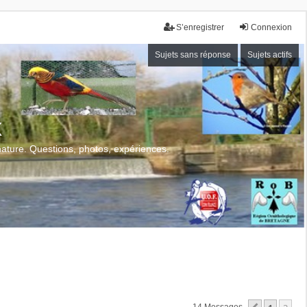
S’enregistrer
Connexion
Sujets sans réponse
Sujets actifs
x
 nature. Questions, photos, expériences.