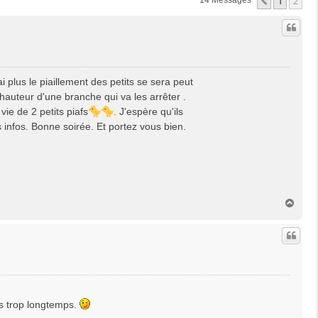
1
2
Précédent
14 Messages
i plus le piaillement des petits se sera peut
hauteur d'une branche qui va les arrêter .
ie de 2 petits piafs
. J'espère qu'ils
s infos. Bonne soirée. Et portez vous bien.
H
a
u
t
as trop longtemps.