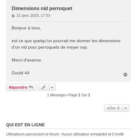
Dimensions nid perroquet
M
21 janv. 2025, 17:53
e
s
Bonjour à tous,
s
a
est ce que quelqu'un pourrait me donner les dimensions
g
d'un nid pour perroquets de meyer svp.
e
Merci d'avance.
Gould 44
H
a
u
Répondre
t
1 Message • Page
1
Sur
1
Aller À
QUI EST EN LIGNE
Utilisateurs parcourant ce forum : Aucun utilisateur enregistré et 0 invité