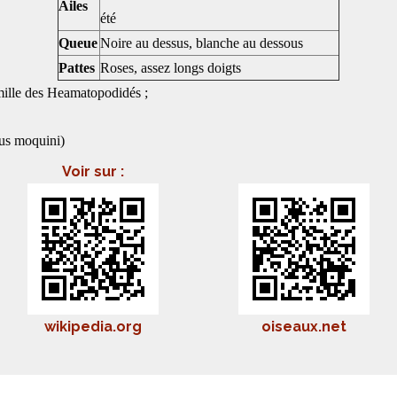
Ailes
été
Queue
Noire au dessus, blanche au dessous
Pattes
Roses, assez longs doigts
mille des Heamatopodidés ;
pus moquini)
Voir sur :
wikipedia.org
oiseaux.net