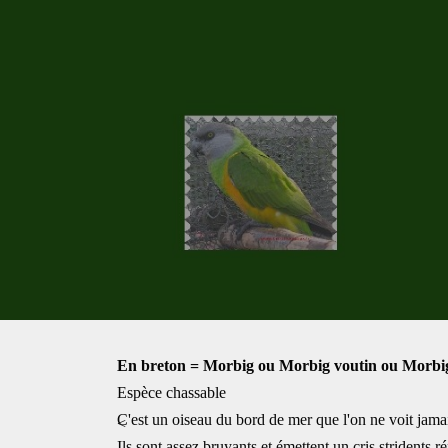
En breton = Morbig ou Morbig voutin ou Morbig
Espèce chassable
C'est un oiseau du bord de mer que l'on ne voit jamai
<
Ils sont assez bruyants et émettent un cris stridents r