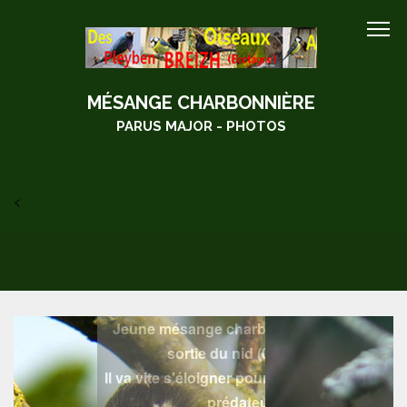
MÉSANGE CHARBONNIÈRE
PARUS MAJOR - PHOTOS
<
Jeune mésange charbonnière après la
sortie du nid (09/06/06)
Il va vite s'éloigner pour ne pas attirer les
prédateurs