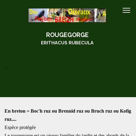
ROUGEGORGE
ERITHACUS RUBECULA
<
En breton = Boc'h ruz ou Brennid ruz ou Bruch ruz ou Kofig
ruz....
Espèce protégée
Le rougegorge est un oiseau familier du jardin et des abords de la