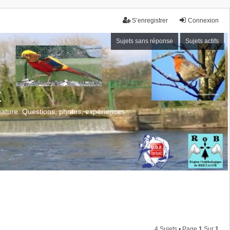
S’enregistrer
Connexion
Sujets sans réponse
Sujets actifs
x
 nature. Questions, photos, expériences.
4 Sujets • Page
1
Sur
1