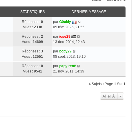
STATISTIQUES
DERNIER MESSAGE
Réponses :
0
par
G0uldy
Vues :
2338
05 févr. 2026, 21:55
Réponses :
2
par
jose29
Vues :
14609
13 déc. 2014, 12:43
Réponses :
3
par
boby29
Vues :
12551
08 sept. 2013, 19:10
Réponses :
0
par
papy rené
Vues :
9541
21 nov. 2011, 14:39
4 Sujets • Page
1
Sur
1
Aller À