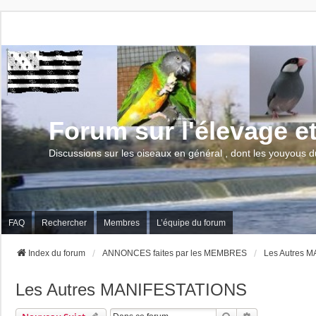
Forum sur l'élevage e
Discussions sur les oiseaux en général , dont les youyous d
FAQ
Rechercher
Membres
L’équipe du forum
Index du forum
ANNONCES faites par les MEMBRES
Les Autres 
Les Autres MANIFESTATIONS