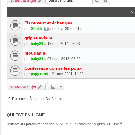
Rechercher
Recherche Av
Nouveau Sujet
S
Placement et échanges
par
G0uldy
»
05 févr. 2026, 21:55
grippe aviaire
par
boby29
»
13 déc. 2014, 08:03
ploudaniel
par
boby29
»
07 sept. 2013, 08:29
Conférence contre les poux
par
papy rené
»
21 nov. 2011, 14:39
Nouveau Sujet
Retourner À L’index Du Forum
QUI EST EN LIGNE
Utilisateurs parcourant ce forum : Aucun utilisateur enregistré et 1 invité