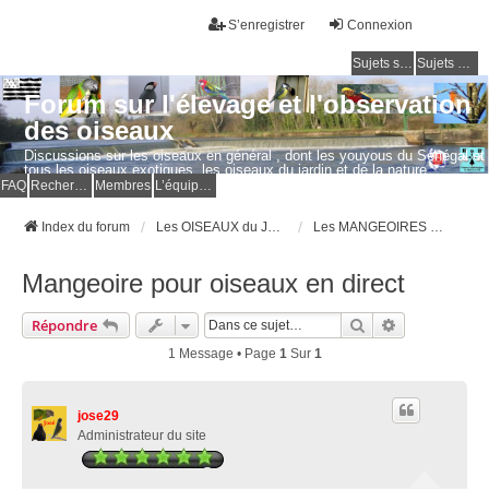
S’enregistrer
Connexion
Sujets sans réponse
Sujets actifs
Forum sur l'élevage et l'observation
des oiseaux
Discussions sur les oiseaux en général , dont les youyous du Sénégal et
tous les oiseaux exotiques, les oiseaux du jardin et de la nature.
Questions, photos, expériences.
FAQ
Rechercher
Membres
L’équipe du forum
Index du forum
Les OISEAUX du JARDIN et de la NATURE
Les MANGEOIRES et les NICHOIRS
Mangeoire pour oiseaux en direct
Rechercher
Recherche Av
Répondre
1 Message • Page
1
Sur
1
jose29
Administrateur du site