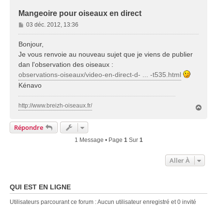
Mangeoire pour oiseaux en direct
M
03 déc. 2012, 13:36
e
s
Bonjour,
s
Je vous renvoie au nouveau sujet que je viens de publier
a
dan l'observation des oiseaux :
g
observations-oiseaux/video-en-direct-d- ... -t535.html
e
Kénavo
http://www.breizh-oiseaux.fr/
H
a
u
Répondre
t
1 Message • Page
1
Sur
1
Aller À
QUI EST EN LIGNE
Utilisateurs parcourant ce forum : Aucun utilisateur enregistré et 0 invité