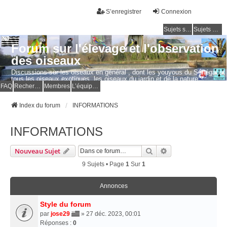
S’enregistrer
Connexion
Sujets sans réponse
Sujets actifs
Forum sur l'élevage et l'observation
des oiseaux
Discussions sur les oiseaux en général , dont les youyous du Sénégal et
tous les oiseaux exotiques, les oiseaux du jardin et de la nature.
Questions, photos, expériences.
FAQ
Rechercher
Membres
L’équipe du forum
Index du forum
INFORMATIONS
INFORMATIONS
Rechercher
Recherche Avancé
Nouveau Sujet
9 Sujets • Page
1
Sur
1
Annonces
Style du forum
par
jose29
» 27 déc. 2023, 00:01
Réponses :
0