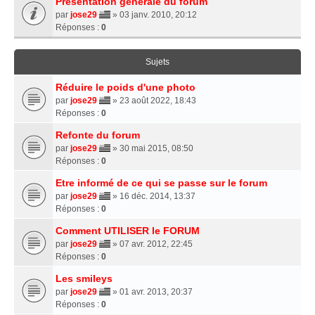
Présentation générale du forum
par
jose29
» 03 janv. 2010, 20:12
Réponses :
0
Sujets
Réduire le poids d'une photo
par
jose29
» 23 août 2022, 18:43
Réponses :
0
Refonte du forum
par
jose29
» 30 mai 2015, 08:50
Réponses :
0
Etre informé de ce qui se passe sur le forum
par
jose29
» 16 déc. 2014, 13:37
Réponses :
0
Comment UTILISER le FORUM
par
jose29
» 07 avr. 2012, 22:45
Réponses :
0
Les smileys
par
jose29
» 01 avr. 2013, 20:37
Réponses :
0