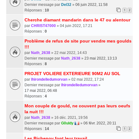
Dernier message par
Del32
»
06 juin 2022, 11:58
Réponses :
10
1
2
Cherche diamant mandarin dans le 47 ou alentour
par
CHRIST47000
» 04 juin 2022, 17:21
Réponses :
0
Problème de refus de site pour vendre mes goulds
!!!
par
Nath_2638
» 22 mai 2022, 14:43
Dernier message par
Nath_2638
»
23 mai 2022, 13:13
Réponses :
8
PROJET VOLIERE EXTERIEURE 90M2 AU SOL
par
lhirondelledumorvan
» 02 mai 2022, 17:24
Dernier message par
lhirondelledumorvan
»
17 mai 2022, 06:48
Réponses :
4
Mon couple de gould, ne couvent pas leurs oeufs
la nuit !!!
par
Nath_2638
» 16 déc. 2021, 19:56
Dernier message par
G0uldy
»
06 févr. 2022, 20:11
Réponses :
14
1
2
Les Bichenov font leur travail