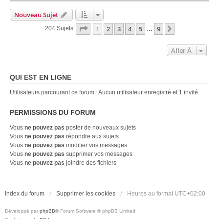
Nouveau Sujet
Page
1
Sur
9
1
2
3
4
5
9
Suivante
204 Sujets
…
Aller À
QUI EST EN LIGNE
Utilisateurs parcourant ce forum : Aucun utilisateur enregistré et 1 invité
PERMISSIONS DU FORUM
Vous
ne pouvez pas
poster de nouveaux sujets
Vous
ne pouvez pas
répondre aux sujets
Vous
ne pouvez pas
modifier vos messages
Vous
ne pouvez pas
supprimer vos messages
Vous
ne pouvez pas
joindre des fichiers
Index du forum
Supprimer les cookies
Heures au format
UTC+02:00
Développé par
phpBB
® Forum Software © phpBB Limited