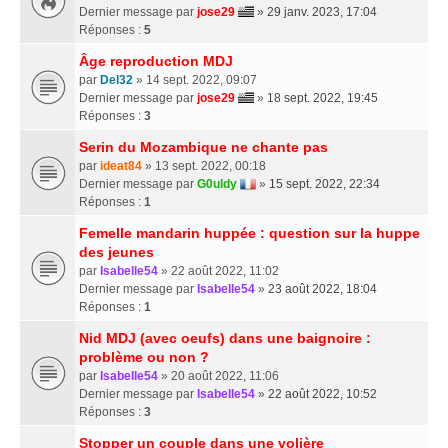
Dernier message par
jose29
»
29 janv. 2023, 17:04
Réponses :
5
Âge reproduction MDJ
par
Del32
» 14 sept. 2022, 09:07
Dernier message par
jose29
»
18 sept. 2022, 19:45
Réponses :
3
Serin du Mozambique ne chante pas
par
ideat84
» 13 sept. 2022, 00:18
Dernier message par
G0uldy
»
15 sept. 2022, 22:34
Réponses :
1
Femelle mandarin huppée : question sur la huppe
des jeunes
par
Isabelle54
» 22 août 2022, 11:02
Dernier message par
Isabelle54
»
23 août 2022, 18:04
Réponses :
1
Nid MDJ (avec oeufs) dans une baignoire :
problème ou non ?
par
Isabelle54
» 20 août 2022, 11:06
Dernier message par
Isabelle54
»
22 août 2022, 10:52
Réponses :
3
Stopper un couple dans une volière