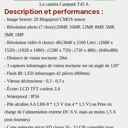
La caméra Campark T45 A
Description et performances :
- Image Sensor: 20 Megapixel CMOS sensor
- Résolution photo (7 choix):20MP, 16MP, 12MP, 8MP, 5MP,
3MP, 1MP
- Résolution vidéo 6 choix): 4K(3840 x 2160 Lite) ; (2688 x
1520) ; (1920 x 1080) ; (1280 x 720) ; (720 x 480) ; (640x480)
- Distance de vision nocturne: 20m
- 3 capteurs infrarouges de vision nocturne sur un angle de 120°
- Flash IR: LED infrarouges 42 pièces (860nm)
- Vitesse déclencheur : 0,3 - 0,5 s
- Écran: LCD TFT couleur 2,4
- Waterproof : IP56
- Pile alcaline AA LR6 8 * 1,5 V (ou 4 * 1,5 V) ou Prise en
charge de l’alimentation externe DC 6 V, mais au moins 1,5 A
(non fournies)
- Carte mémoire micro SD classe 10 - 32 GB conseillés (non