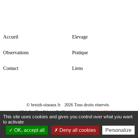
Accueil
Elevage
Observations
Pratique
Contact
Liens
© breizh-oiseaux.fr 2026 Tous droits réservés.
Voir les Conditions d'utilisation
et les Mentions légales
This site uses cookies and gives you control over what you want
Design par
FreeHTML5.co
to activate
OK, accept all
Deny all cookies
Personalize