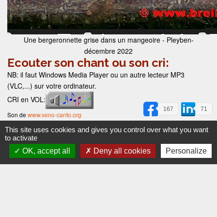
Une bergeronnette grise dans un mangeoire - Pleyben-
décembre 2022
Ecouter son chant ou son cri:
NB: il faut Windows Media Player ou un autre lecteur MP3
(VLC,...) sur votre ordinateur.
CRI en VOL:
167
71
Son de
www.xeno-canto.org
Pour revenir à la fiche de l'oiseau, fermer la nouvelle fenêtre ou l'onglet
This site uses cookies and gives you control over what you want
ouvert.
to activate
Habitat de la bergeronnette grise :
OK, accept all
Deny all cookies
Personalize
Espaces ouverts, rues, parking, trottoirs,...souvent près des
habitations.
Accueil
Elevage
Observations
Pratique