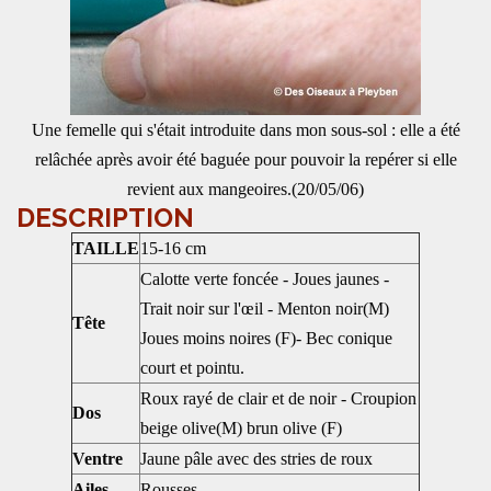
Une femelle qui s'était introduite dans mon sous-sol : elle a été
relâchée après avoir été baguée pour pouvoir la repérer si elle
revient aux mangeoires.(20/05/06)
DESCRIPTION
TAILLE
15-16 cm
Calotte verte foncée - Joues jaunes -
Trait noir sur l'œil - Menton noir(M)
Tête
Joues moins noires (F)- Bec conique
court et pointu.
Roux rayé de clair et de noir - Croupion
Dos
beige olive(M) brun olive (F)
Ventre
Jaune pâle avec des stries de roux
Ailes
Rousses