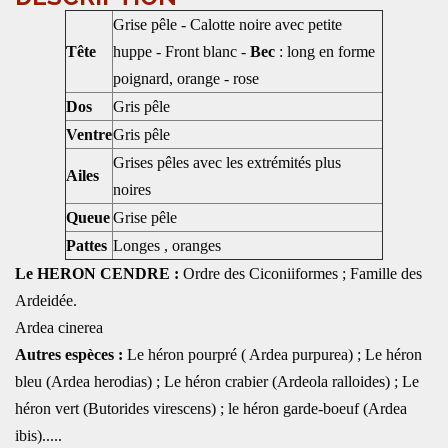
Grise pêle - Calotte noire avec petite
Tête
huppe - Front blanc -
Bec
: long en forme
poignard, orange - rose
Dos
Gris pêle
Ventre
Gris pêle
Grises pêles avec les extrémités plus
Ailes
noires
Queue
Grise pêle
Pattes
Longes , oranges
Le HERON CENDRE :
Ordre des Ciconiiformes ; Famille des
Ardeidée.
Ardea cinerea
Autres espèces :
Le héron pourpré ( Ardea purpurea) ; Le héron
bleu (Ardea herodias) ; Le héron crabier (Ardeola ralloides) ; Le
héron vert (Butorides virescens) ; le héron garde-boeuf (Ardea
ibis).....