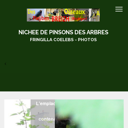
NICHEE DE PINSONS DES ARBRES
FRINGILLA COELEBS - PHOTOS
<
L'emplacement du nid dans un murier
contre une volière
contenant des youyous du Sénégal
(04/07/2015)