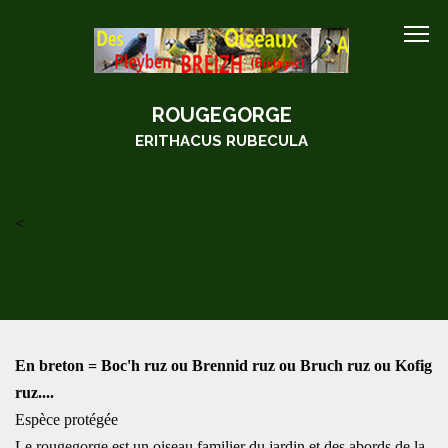
ROUGEGORGE
ERITHACUS RUBECULA
<
En breton = Boc'h ruz ou Brennid ruz ou Bruch ruz ou Kofig
ruz....
Espèce protégée
Le rougegorge est un oiseau familier du jardin et des abords de la