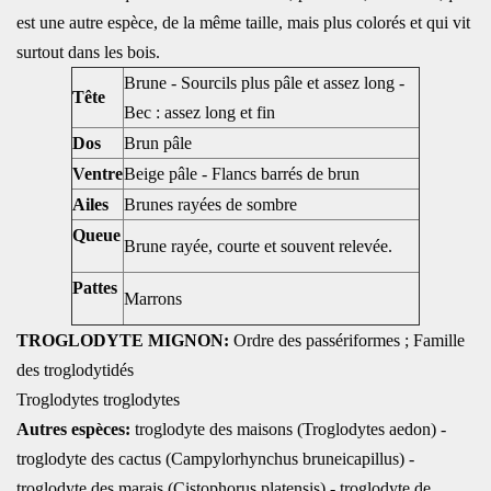
est une autre espèce, de la même taille, mais plus colorés et qui vit
surtout dans les bois.
Brune - Sourcils plus pâle et assez long -
Tête
Bec : assez long et fin
Dos
Brun pâle
Ventre
Beige pâle - Flancs barrés de brun
Ailes
Brunes rayées de sombre
Queue
Brune rayée, courte et souvent relevée.
Pattes
Marrons
TROGLODYTE MIGNON:
Ordre des passériformes ; Famille
des troglodytidés
Troglodytes troglodytes
Autres espèces:
troglodyte des maisons (Troglodytes aedon) -
troglodyte des cactus (Campylorhynchus bruneicapillus) -
troglodyte des marais (Cistophorus platensis) - troglodyte de