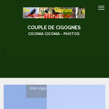
COUPLE DE CIGOGNES
CICONIA CICONIA - PHOTOS
<
Une cigogne en vol près du lieu de leur
pause migratoire