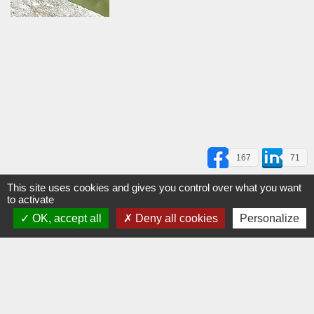
167
71
1
2
3
4
5
6
7
8
9
10
11
12
13
14
15
16
17
18
This site uses cookies and gives you control over what you want
to activate
Revenir à la fiche du merle noir
OK, accept all
Deny all cookies
Personalize
Accueil
Elevage
Observations
Pratique