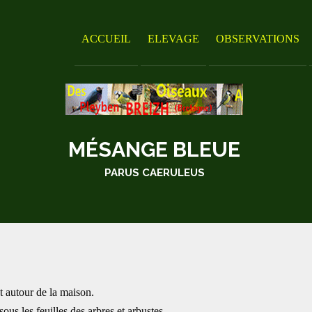
ACCUEIL
ELEVAGE
OBSERVATIONS
MÉSANGE BLEUE
PARUS CAERULEUS
t autour de la maison.
sous les feuilles des arbres et arbustes.