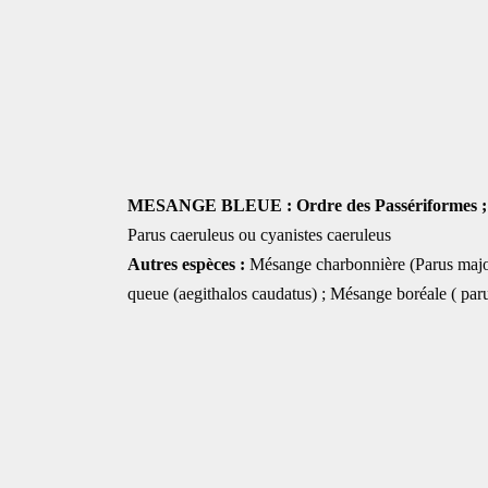
MESANGE BLEUE : Ordre des Passériformes ; F
Parus caeruleus ou cyanistes caeruleus
Autres espèces :
Mésange charbonnière (Parus major
queue (aegithalos caudatus) ; Mésange boréale ( pa