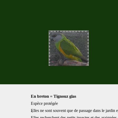
En breton = Tignouz glas
Espèce protégée
Elles ne sont souvent que de passage dans le jardin e
<
Elles recherchent des petits insectes et des araignées 