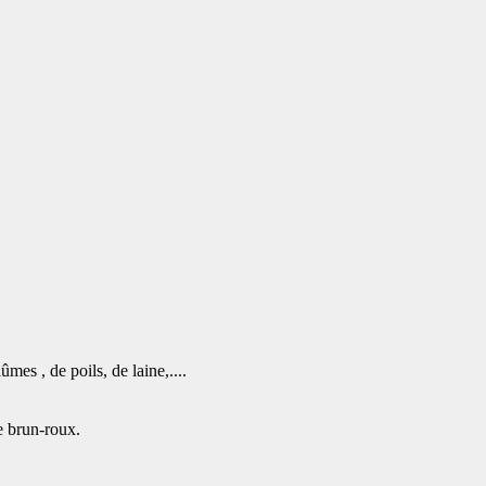
mes , de poils, de laine,....
e brun-roux.