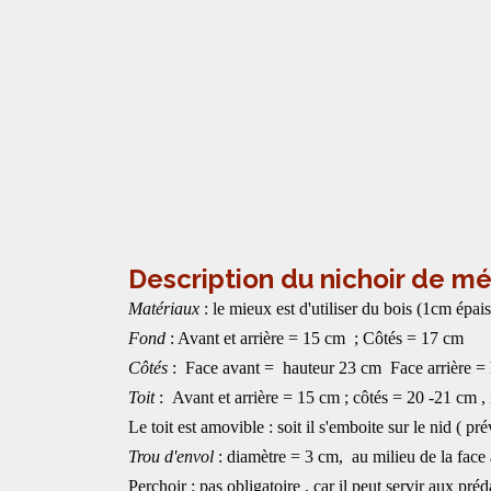
Description du nichoir de m
Matériaux
: le mieux est d'utiliser du bois (1cm épai
Fond
: Avant et arrière = 15 cm ; Côtés = 17 cm
Côtés
: Face avant = hauteur 23 cm Face arrière = ha
Toit
: Avant et arrière = 15 cm ; côtés = 20 -21 cm , 
Le toit est amovible : soit il s'emboite sur le nid ( pr
Trou d'envol
: diamètre = 3 cm, au milieu de la face 
Perchoir : pas obligatoire , car il peut servir aux préd