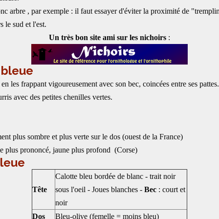
nc arbre , par exemple : il faut essayer d'éviter la proximité de "tremplin
 le sud et l'est.
Un très bon site ami sur les nichoirs
:
 bleue
en les frappant vigoureusement avec son bec, coincées entre ses pattes. E
rris avec des petites chenilles vertes.
ment plus sombre et plus verte sur le dos (ouest de la France)
ive plus prononcé, jaune plus profond (Corse)
bleue
Calotte bleu bordée de blanc - trait noir
Tête
sous l'oeil - Joues blanches -
Bec
: court et
noir
Dos
Bleu-olive (femelle = moins bleu)