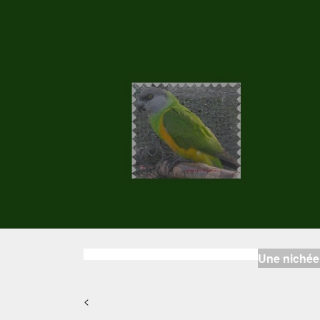
Une nichée
<