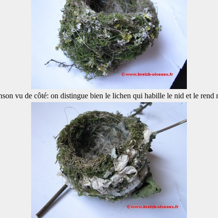
son vu de côté: on distingue bien le lichen qui habille le nid et le rend 