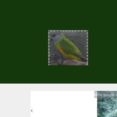
Une poule 
<